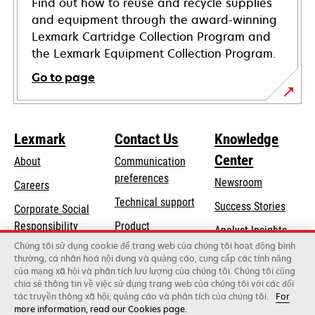
Find out how to reuse and recycle supplies
and equipment through the award-winning
Lexmark Cartridge Collection Program and
the Lexmark Equipment Collection Program.
Go to page
Lexmark
Contact Us
Knowledge
Center
About
Communication
preferences
Newsroom
Careers
opens
Technical support
Success Stories
Corporate Social
in
opens
Responsibility
Product
Analyst Insights
a
in
registration
Chúng tôi sử dụng cookie để trang web của chúng tôi hoạt động bình
Sustainability
new
thường, cá nhân hoá nội dung và quảng cáo, cung cấp các tính năng
a
Find a dealer
tab
của mạng xã hội và phân tích lưu lượng của chúng tôi. Chúng tôi cũng
Lexmark Partners
new
chia sẻ thông tin về việc sử dụng trang web của chúng tôi với các đối
tab
tác truyền thông xã hội, quảng cáo và phân tích của chúng tôi.
For
more information, read our Cookies page.