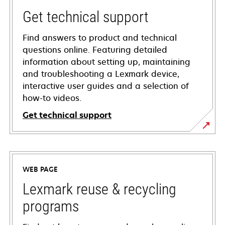
Get technical support
Find answers to product and technical
questions online. Featuring detailed
information about setting up, maintaining
and troubleshooting a Lexmark device,
interactive user guides and a selection of
how-to videos.
Get technical support
opens
in
a
WEB PAGE
new
tab
Lexmark reuse & recycling
programs