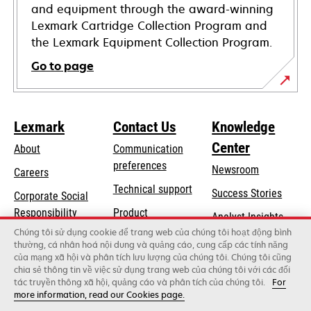
and equipment through the award-winning
Lexmark Cartridge Collection Program and
the Lexmark Equipment Collection Program.
Go to page
Lexmark
Contact Us
Knowledge
Center
About
Communication
preferences
Newsroom
Careers
opens
Technical support
Success Stories
Corporate Social
in
opens
Responsibility
Product
Analyst Insights
a
in
registration
Chúng tôi sử dụng cookie để trang web của chúng tôi hoạt động bình
Sustainability
new
thường, cá nhân hoá nội dung và quảng cáo, cung cấp các tính năng
a
Find a dealer
tab
của mạng xã hội và phân tích lưu lượng của chúng tôi. Chúng tôi cũng
Lexmark Partners
new
chia sẻ thông tin về việc sử dụng trang web của chúng tôi với các đối
tab
tác truyền thông xã hội, quảng cáo và phân tích của chúng tôi.
For
more information, read our Cookies page.
Lexmark International, Inc., a Xerox Company