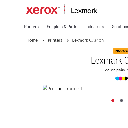
Printers
Supplies & Parts
Industries
Solution
Home
Printers
Lexmark C734dn
NGƯNG
Lexmark 
Mã sản phẩm: 