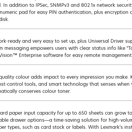
. In addition to IPSec, SNMPv3 and 802.1x network securi
numeric pad for easy PIN authentication, plus encryption a
disk.
rk-ready and very easy to set up, plus Universal Driver s
m messaging empowers users with clear status info like “T
ision™ Enterprise software for easy remote management
quality colour adds impact to every impression you make. K
ost-control tools, and smart technology that senses when 
atically conserves colour toner.
ard paper input capacity for up to 650 sheets can grow to
able drawer options—a time-saving solution for high-vol
per types, such as card stock or labels. With Lexmark's inst