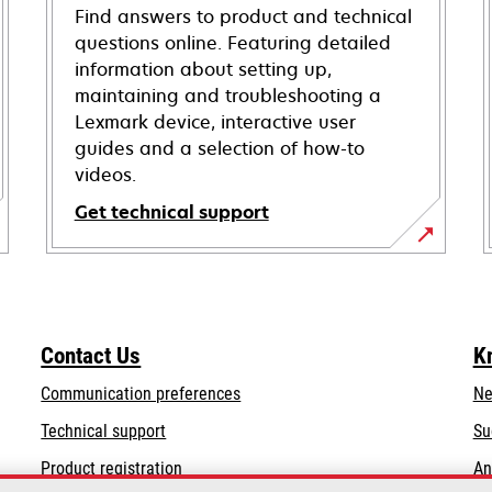
Find answers to product and technical
questions online. Featuring detailed
information about setting up,
maintaining and troubleshooting a
Lexmark device, interactive user
guides and a selection of how-to
videos.
Get technical support
opens
in
a
new
Contact Us
K
tab
Communication preferences
Ne
opens
Technical support
Su
in
Product registration
An
a