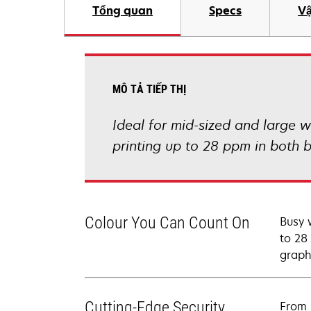
Tổng quan
Specs
Vậ
MÔ TẢ TIẾP THỊ
Ideal for mid-sized and large 
printing up to 28 ppm in both b
Colour You Can Count On
Busy 
to 28
graph
Cutting-Edge Security
From 