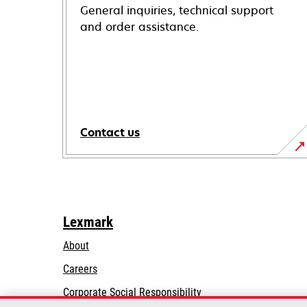
General inquiries, technical support
and order assistance.
Contact us
Lexmark
About
Careers
opens
Corporate Social Responsibility