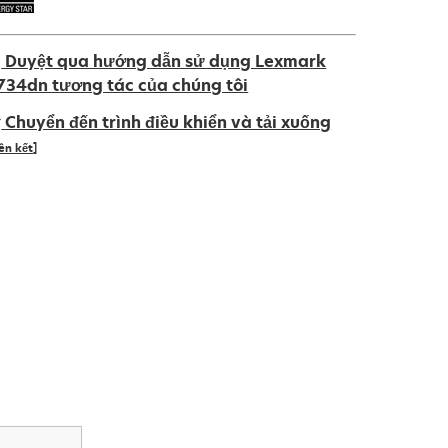
Duyệt qua hướng dẫn sử dụng Lexmark
734dn tương tác của chúng tôi
Chuyển đến trình điều khiển và tải xuống
iên kết]
pens
ew
ab