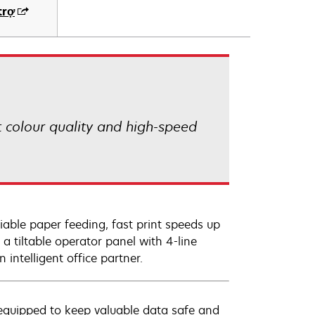
trợ
t colour quality and high-speed
liable paper feeding, fast print speeds up
a tiltable operator panel with 4-line
intelligent office partner.
ly equipped to keep valuable data safe and