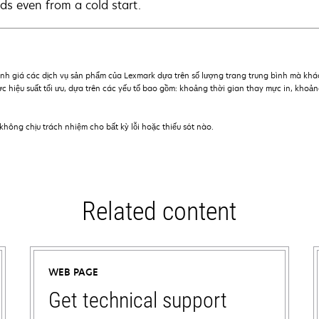
ds even from a cold start.
nh giá các dịch vụ sản phẩm của Lexmark dựa trên số lượng trang trung bình mà khách
ợc hiệu suất tối ưu, dựa trên các yếu tố bao gồm: khoảng thời gian thay mực in, khoả
hông chịu trách nhiệm cho bất kỳ lỗi hoặc thiếu sót nào.
Related content
WEB PAGE
Get technical support