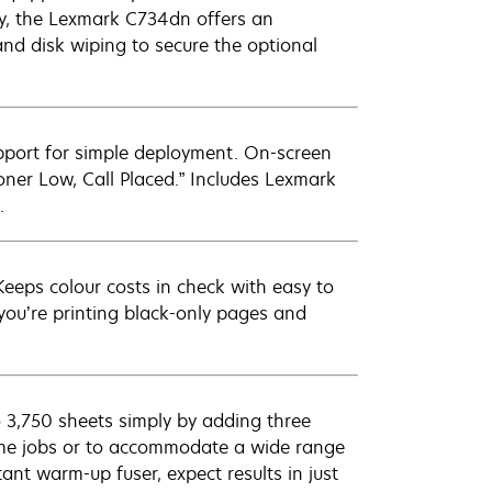
ty, the Lexmark C734dn offers an
nd disk wiping to secure the optional
upport for simple deployment. On-screen
oner Low, Call Placed.” Includes Lexmark
.
eeps colour costs in check with easy to
you’re printing black-only pages and
 3,750 sheets simply by adding three
ume jobs or to accommodate a wide range
ant warm-up fuser, expect results in just