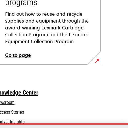
programs
Find out how to reuse and recycle
supplies and equipment through the
award-winning Lexmark Cartridge
Collection Program and the Lexmark
Equipment Collection Program.
Go to page
nowledge Center
wsroom
ccess Stories
alyst Insights