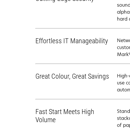
sound
alpha
hard 
Effortless IT Manageability
Netwo
custo
MarkV
Great Colour, Great Savings
High-
use c
autom
Fast Start Meets High
Stand
stack
Volume
of pa