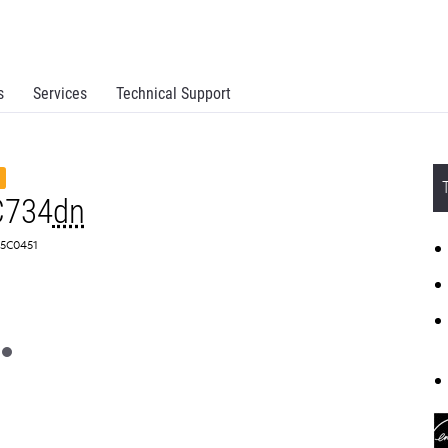
s
Services
Technical Support
C734
dn
25C0451