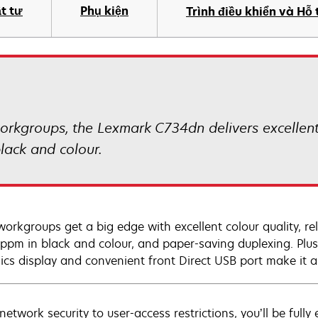
t tư
Phụ kiện
Trình điều khiển và Hỗ 
workgroups, the Lexmark C734dn delivers excellen
lack and colour.
workgroups get a big edge with excellent colour quality, re
 ppm in black and colour, and paper-saving duplexing. Plus 
ics display and convenient front Direct USB port make it an 
network security to user-access restrictions, you’ll be ful