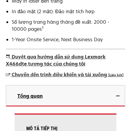
Máy in laser đen trắng
In đảo mặt (2 mặt): Đảo mặt tích hợp
Số lượng trang hàng tháng đề xuất: 2000 -
†
10000 pages
1-Year Onsite Service, Next Business Day
Duyệt qua hướng dẫn sử dụng Lexmark
X466dte tương tác của chúng tôi
Chuyển đến trình điều khiển và tải xuống
[Liên kết]
opens
in
Tổng quan
a
new
tab
MÔ TẢ TIẾP THỊ