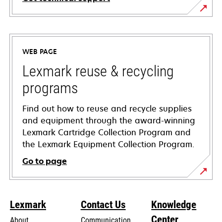
opens
in
a
WEB PAGE
new
tab
Lexmark reuse & recycling
programs
Find out how to reuse and recycle supplies
and equipment through the award-winning
Lexmark Cartridge Collection Program and
the Lexmark Equipment Collection Program.
Go to page
Lexmark
Contact Us
Knowledge
Center
About
Communication