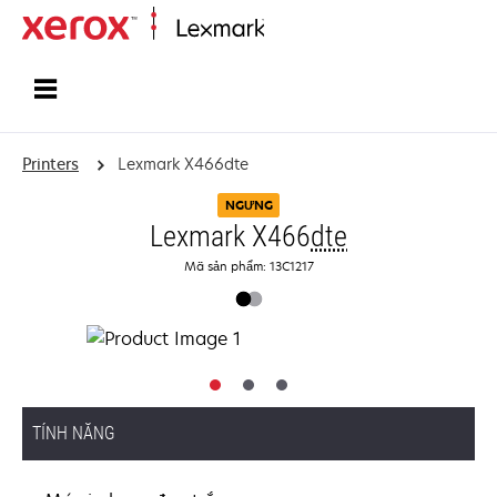
Home
Printers
Lexmark X466dte
NGƯNG
Lexmark X466
dte
Mã sản phẩm: 13C1217
TÍNH NĂNG