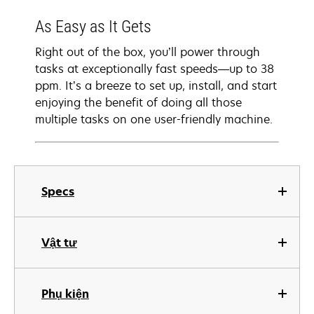
As Easy as It Gets
Right out of the box, you’ll power through
tasks at exceptionally fast speeds—up to 38
ppm. It’s a breeze to set up, install, and start
enjoying the benefit of doing all those
multiple tasks on one user-friendly machine.
Specs
Vật tư
Phụ kiện