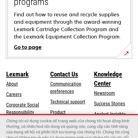
programs
Find out how to reuse and recycle supplies
and equipment through the award-winning
Lexmark Cartridge Collection Program and
the Lexmark Equipment Collection Program.
Go to page
Lexmark
Contact Us
Knowledge
Center
About
Communication
preferences
Newsroom
Careers
opens
Technical support
Success Stories
Corporate Social
in
opens
Responsibility
Product
Analyst Insights
a
in
registration
Chúng tôi sử dụng cookie để trang web của chúng tôi hoạt động bình
Sustainability
new
thường, cá nhân hoá nội dung và quảng cáo, cung cấp các tính năng
a
Find a dealer
tab
của mạng xã hội và phân tích lưu lượng của chúng tôi. Chúng tôi cũng
Lexmark Partners
new
chia sẻ thông tin về việc sử dụng trang web của chúng tôi với các đối