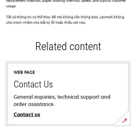
replacement intervals, paper loading intervals, speed, and typical customer
usage.
Tất cả thông tin có thể thay đổi mà không cần thông báo. Lexmark không
chịu trách nhiệm cho bất kỳ lỗi hoặc thiếu sót nào.
Related content
WEB PAGE
Contact Us
General inquiries, technical support and
order assistance.
Contact us