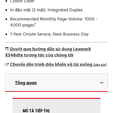
Colour Laser
In đảo mặt (2 mặt): Integrated Duplex
Recommended Monthly Page Volume: 1000 -
†
4000 pages
1-Year Onsite Service, Next Business Day
Duyệt qua hướng dẫn sử dụng Lexmark
X548dte tương tác của chúng tôi
Chuyển đến trình điều khiển và tải xuống
[Liên kết]
opens
in
Tổng quan
a
new
tab
MÔ TẢ TIẾP THỊ