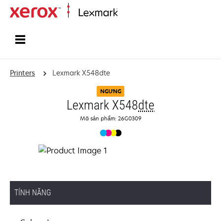
Home
Printers
Lexmark X548dte
NGƯNG
Lexmark X548
dte
Mã sản phẩm: 26G0309
TÍNH NĂNG