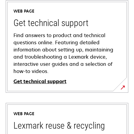
WEB PAGE
Get technical support
Find answers to product and technical
questions online. Featuring detailed
information about setting up, maintaining
and troubleshooting a Lexmark device,
interactive user guides and a selection of
how-to videos.
Get technical support
opens
in
a
WEB PAGE
new
tab
Lexmark reuse & recycling