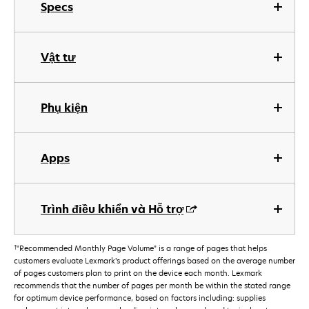
Specs
Vật tư
Phụ kiện
Apps
Trình điều khiển và Hỗ trợ
†
"Recommended Monthly Page Volume" is a range of pages that helps
customers evaluate Lexmark’s product offerings based on the average number
of pages customers plan to print on the device each month. Lexmark
recommends that the number of pages per month be within the stated range
for optimum device performance, based on factors including: supplies