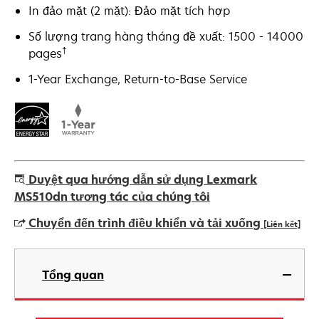
In đảo mặt (2 mặt): Đảo mặt tích hợp
Số lượng trang hàng tháng đề xuất: 1500 - 14000
†
pages
1-Year Exchange, Return-to-Base Service
Duyệt qua hướng dẫn sử dụng Lexmark
MS510dn tương tác của chúng tôi
Chuyển đến trình điều khiển và tải xuống
[Liên kết]
opens
in
Tổng quan
a
new
tab