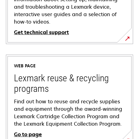
and troubleshooting a Lexmark device,
interactive user guides and a selection of
how-to videos.
Get technical support
opens
in
a
WEB PAGE
new
tab
Lexmark reuse & recycling
programs
Find out how to reuse and recycle supplies
and equipment through the award-winning
Lexmark Cartridge Collection Program and
the Lexmark Equipment Collection Program.
Go to page