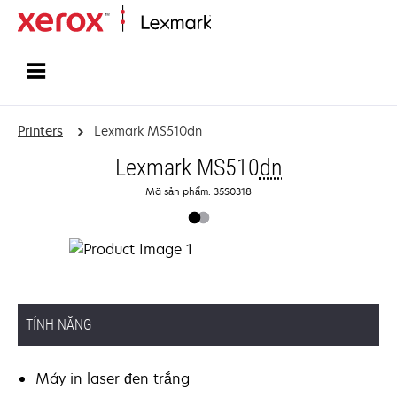
Home
Printers
Lexmark MS510dn
Lexmark MS510
dn
Mã sản phẩm: 35S0318
TÍNH NĂNG
Máy in laser đen trắng