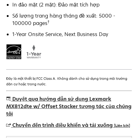
In đảo mặt (2 mặt): Đảo mặt tích hợp
Số lượng trang hàng tháng đề xuất: 5000 -
†
100000 pages
1-Year Onsite Service, Next Business Day
Đây là một thiết bị FCC Class A. Không dành cho sử dụng trong môi trường
dân cư hoặc trong nước.
Duyệt qua hướng dẫn sử dụng Lexmark
MX812dte w/ Offset Stacker tương tác của chúng
tôi
Chuyển đến trình điều khiển và tải xuống
[Liên kết]
opens