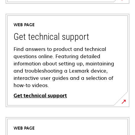
WEB PAGE
Get technical support
Find answers to product and technical
questions online. Featuring detailed
information about setting up, maintaining
and troubleshooting a Lexmark device,
interactive user guides and a selection of
how-to videos.
Get technical support
opens
in
a
WEB PAGE
new