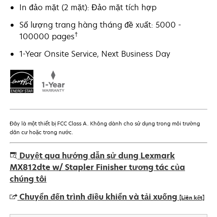
In đảo mặt (2 mặt): Đảo mặt tích hợp
Số lượng trang hàng tháng đề xuất: 5000 -
†
100000 pages
1-Year Onsite Service, Next Business Day
Đây là một thiết bị FCC Class A. Không dành cho sử dụng trong môi trường
dân cư hoặc trong nước.
Duyệt qua hướng dẫn sử dụng Lexmark
MX812dte w/ Stapler Finisher tương tác của
chúng tôi
Chuyển đến trình điều khiển và tải xuống
[Liên kết]
opens