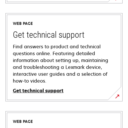
WEB PAGE
Get technical support
Find answers to product and technical
questions online. Featuring detailed
information about setting up, maintaining
and troubleshooting a Lexmark device,
interactive user guides and a selection of
how-to videos.
Get technical support
opens
in
a
WEB PAGE
new