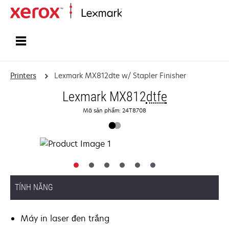
Home
Printers
Lexmark MX812dte w/ Stapler Finisher
Lexmark MX812
dtfe
Mã sản phẩm: 24T8708
TÍNH NĂNG
Máy in laser đen trắng