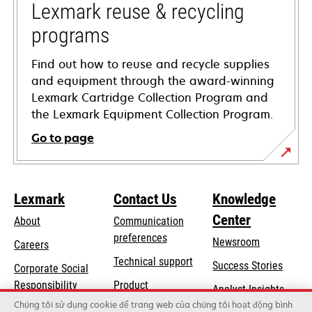
tab
Lexmark reuse & recycling
programs
Find out how to reuse and recycle supplies
and equipment through the award-winning
Lexmark Cartridge Collection Program and
the Lexmark Equipment Collection Program.
Go to page
Lexmark
Contact Us
Knowledge
Center
About
Communication
preferences
Newsroom
Careers
opens
Technical support
Success Stories
Corporate Social
in
opens
Responsibility
Product
Analyst Insights
a
in
registration
Chúng tôi sử dụng cookie để trang web của chúng tôi hoạt động bình
Sustainability
new