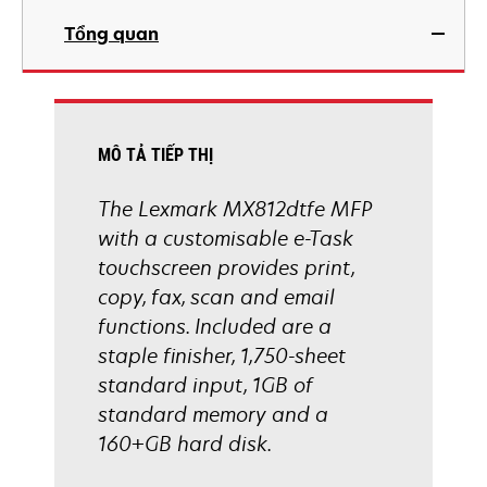
in
Tổng quan
a
new
tab
MÔ TẢ TIẾP THỊ
The Lexmark MX812dtfe MFP
with a customisable e-Task
touchscreen provides print,
copy, fax, scan and email
functions. Included are a
staple finisher, 1,750-sheet
standard input, 1GB of
standard memory and a
160+GB hard disk.