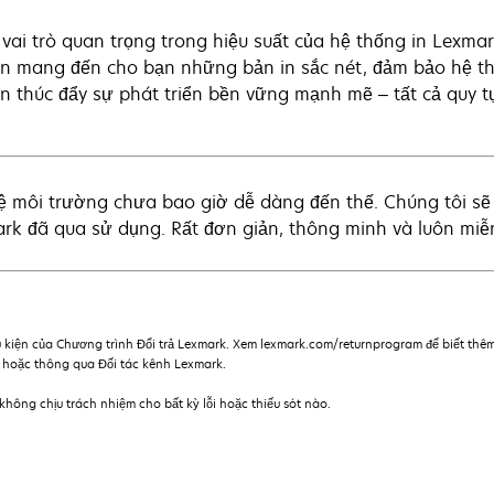
vai trò quan trọng trong hiệu suất của hệ thống in Lexm
ôn mang đến cho bạn những bản in sắc nét, đảm bảo hệ thố
ẫn thúc đẩy sự phát triển bền vững mạnh mẽ – tất cả quy t
ệ môi trường chưa bao giờ dễ dàng đến thế. Chúng tôi sẽ
rk đã qua sử dụng. Rất đơn giản, thông minh và luôn miễn
 kiện của Chương trình Đổi trả Lexmark. Xem lexmark.com/returnprogram để biết th
m hoặc thông qua Đối tác kênh Lexmark.
hông chịu trách nhiệm cho bất kỳ lỗi hoặc thiếu sót nào.