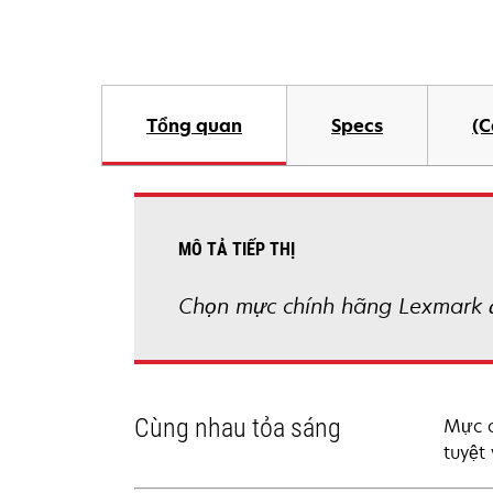
Tổng quan
Specs
(C
MÔ TẢ TIẾP THỊ
Chọn mực chính hãng Lexmark 
Cùng nhau tỏa sáng
Mực c
tuyệt