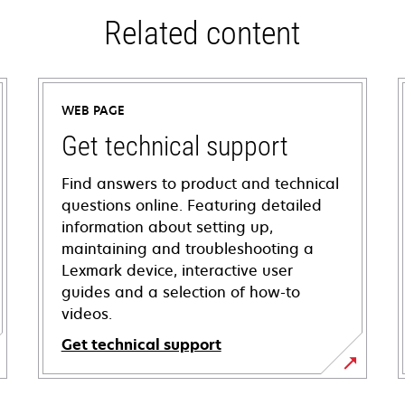
Related content
WEB PAGE
Get technical support
Find answers to product and technical
questions online. Featuring detailed
information about setting up,
maintaining and troubleshooting a
Lexmark device, interactive user
guides and a selection of how-to
videos.
Get technical support
opens