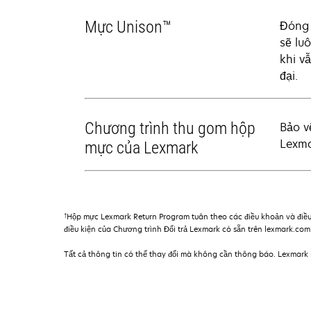
Mực Unison™
Đóng 
sẽ lu
khi v
đại.
Chương trình thu gom hộp
Bảo v
Lexma
mực của Lexmark
†
Hộp mực Lexmark Return Program tuân theo các điều khoản và điều
điều kiện của Chương trình Đổi trả Lexmark có sẵn trên lexmark.co
Tất cả thông tin có thể thay đổi mà không cần thông báo. Lexmark k