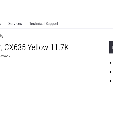
s
Services
Technical Support
rtg
 CX635 Yellow 11.7K
75M0X40