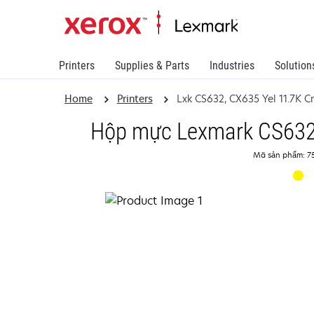
Printers
Supplies & Parts
Industries
Solution
Home
Printers
Lxk CS632, CX635 Yel 11.7K C
Hộp mực Lexmark CS632,
Mã sản phẩm: 