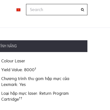
Search
TÍNH NĂNG
Colour Laser
†
Yield Value: 8000
Chương trình thu gom hộp mực của
Lexmark: Yes
Loại hộp mực laser: Return Program
††
Cartridge