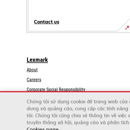
Contact us
Lexmark
About
Careers
opens
Corporate Social Responsibility
in
Sustainability
Chúng tôi sử dụng cookie để trang web của 
a
dung và quảng cáo, cung cấp các tính năng 
Lexmark Partners
new
tôi. Chúng tôi cũng chia sẻ thông tin về việc
tab
truyền thông xã hội, quảng cáo và phân tích 
Lexmark International, Inc., a Xerox Company
Cookies page.