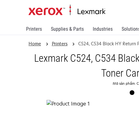
Printers
Supplies & Parts
Industries
Solution
Home
Printers
C524, C534 Black HY Return 
Lexmark C524, C534 Blac
Toner Car
Mã sản phẩm: 