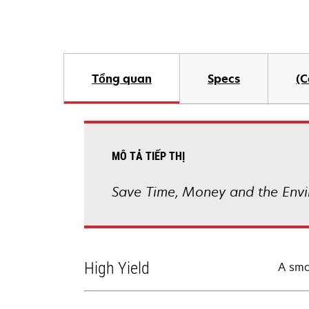
Tổng quan
Specs
(C
MÔ TẢ TIẾP THỊ
Save Time, Money and the Envi
High Yield
A sma