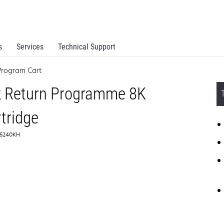
s
Services
Technical Support
Program Cart
k Return Programme 8K
tridge
C5240KH