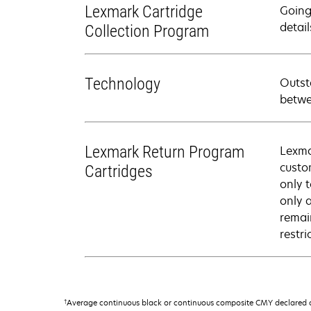
Lexmark Cartridge
Going
detail
Collection Program
Technology
Outst
betwe
Lexmark Return Program
Lexma
custo
Cartridges
only 
only 
remai
restri
†
Average continuous black or continuous composite CMY declared ca