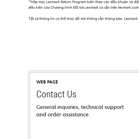
††
Hộp mực Lexmark Return Program tuân theo các điều khoản và điề
điều kiện của Chương trình Đổi trả Lexmark có sẵn trên lexmark.co
Tất cả thông tin có thể thay đổi mà không cần thông báo. Lexmark k
WEB PAGE
Contact Us
General inquiries, technical support
and order assistance.