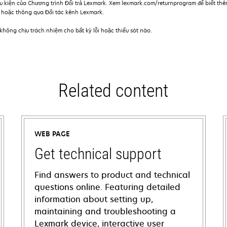
u kiện của Chương trình Đổi trả Lexmark. Xem lexmark.com/returnprogram để biết th
m hoặc thông qua Đối tác kênh Lexmark.
hông chịu trách nhiệm cho bất kỳ lỗi hoặc thiếu sót nào.
Related content
WEB PAGE
Get technical support
Find answers to product and technical
questions online. Featuring detailed
information about setting up,
maintaining and troubleshooting a
Lexmark device, interactive user