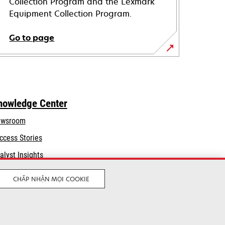
Collection Program and the Lexmark
Equipment Collection Program.
Go to page
nowledge Center
wsroom
ccess Stories
alyst Insights
CHẤP NHẬN MỌI COOKIE
Legal
Privacy