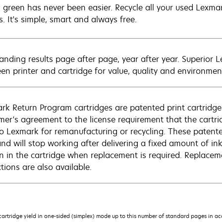
 green has never been easier. Recycle all your used Lexmark
s. It's simple, smart and always free.
anding results page after page, year after year. Superior 
en printer and cartridge for value, quality and environment
rk Return Program cartridges are patented print cartridges
mer's agreement to the license requirement that the cartri
to Lexmark for remanufacturing or recycling. These patented
and will stop working after delivering a fixed amount of in
n in the cartridge when replacement is required. Replacem
ctions are also available.
rtridge yield in one-sided (simplex) mode up to this number of standard pages in a