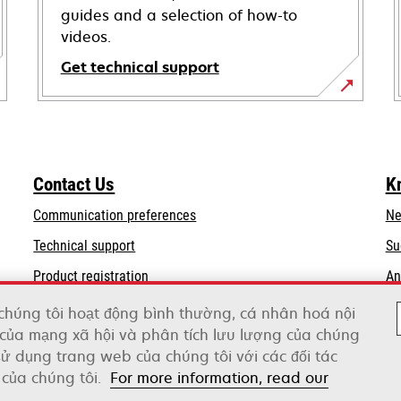
guides and a selection of how-to
videos.
Get technical support
opens
in
a
new
Contact Us
K
tab
Communication preferences
Ne
opens
Technical support
Su
in
Product registration
An
a
Find a dealer
new
chúng tôi hoạt động bình thường, cá nhân hoá nội
tab
của mạng xã hội và phân tích lưu lượng của chúng
 sử dụng trang web của chúng tôi với các đối tác
của chúng tôi.
For more information, read our