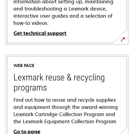
information about setting up, maintaining
and troubleshooting a Lexmark device,
interactive user guides and a selection of
how-to videos.
Get technical support
opens
in
a
WEB PAGE
new
tab
Lexmark reuse & recycling
programs
Find out how to reuse and recycle supplies
and equipment through the award-winning
Lexmark Cartridge Collection Program and
the Lexmark Equipment Collection Program.
Go to page