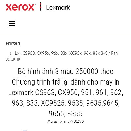
Home
Printers
Lxk CS963, CX95x, 96x, 83x, XC95x, 96x, 83x 3-Clr Rtn
250K IK
Bộ hình ảnh 3 màu 250000 theo
Chương trình trả lại dành cho máy in
Lexmark CS963, CX950, 951, 961, 962,
963, 833, XC9525, 9535, 9635,9645,
9655, 8355
Mã sản phẩm: 77L0ZV0