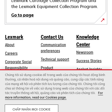
Lexmark Cartridge Collection Program and
the Lexmark Equipment Collection Program.
Go to page
Lexmark
Contact Us
Knowledge
Center
About
Communication
preferences
Newsroom
Careers
opens
Technical support
Success Stories
Corporate Social
in
opens
Responsibility
Product
Analyst Insights
a
in
registration
Chúng tôi sử dụng cookie để trang web của chúng tôi hoạt động bình
Sustainability
new
thường, cá nhân hoá nội dung và quảng cáo, cung cấp các tính năng
a
Find a dealer
tab
của mạng xã hội và phân tích lưu lượng của chúng tôi. Chúng tôi cũng
Lexmark Partners
new
chia sẻ thông tin về việc sử dụng trang web của chúng tôi với các đối
tab
tác truyền thông xã hội, quảng cáo và phân tích của chúng tôi.
For
more information, read our Cookies page.
Lexmark International, Inc., a Xerox Company
©2026 All rights reserved.
Legal
Privacy
CHẤP NHẬN MỌI COOKIE