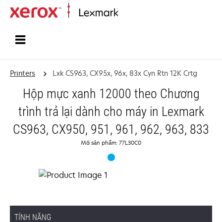
Home
Printers
Lxk CS963, CX95x, 96x, 83x Cyn Rtn 12K Crtg
Hộp mực xanh 12000 theo Chương
trình trả lại dành cho máy in Lexmark
CS963, CX950, 951, 961, 962, 963, 833
Mã sản phẩm: 77L30C0
TÍNH NĂNG