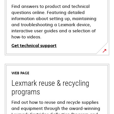
Find answers to product and technical
questions online. Featuring detailed
information about setting up, maintaining
and troubleshooting a Lexmark device,
interactive user guides and a selection of
how-to videos.
Get technical support
opens
in
a
WEB PAGE
new
tab
Lexmark reuse & recycling
programs
Find out how to reuse and recycle supplies
and equipment through the award-winning