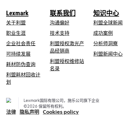
Lexmark
联系我们
知识中心
关于利盟
沟通偏好
利盟全球新闻
在
职业生涯
技术支持
成功案例
新
在
企业社会责任
利盟授权激光产
分析师洞察
标
新
品经销商
在
可持续发展
利盟新闻中心
签
标
新
利盟授权维修站
页
在
耗材防伪查询
签
在
标
名录
中
新
页
利盟耗材回收计
新
签
打
标
中
在
划
标
页
开
签
打
新
签
中
页
开
标
页
打
Lexmark国际有限公司，施乐公司旗下企业
中
签
中
开
©2026 保留所有权利。
打
页
法律
隐私声明
Cookies policy
打
开
中
开
打
开