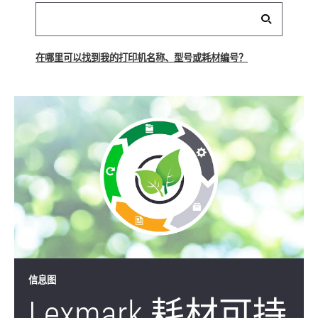
Find
my
supplies
在哪里可以找到我的打印机名称、型号或耗材编号？
信息图
Lexmark 耗材可持