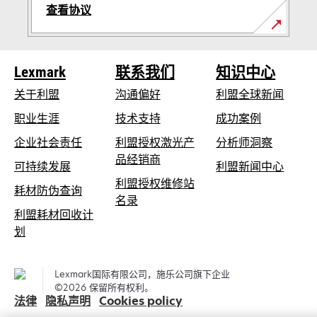
查看协议
Lexmark
联系我们
知识中心
关于利盟
沟通偏好
利盟全球新闻
在
职业生涯
技术支持
成功案例
新
在
企业社会责任
利盟授权激光产
分析师洞察
标
新
品经销商
在
可持续发展
利盟新闻中心
签
标
新
利盟授权维修站
页
在
耗材防伪查询
签
在
标
名录
中
新
页
利盟耗材回收计
新
签
打
标
中
在
划
标
页
开
签
打
新
签
中
页
开
标
页
打
Lexmark国际有限公司，施乐公司旗下企业
中
签
中
开
©2026 保留所有权利。
打
页
法律
隐私声明
Cookies policy
打
开
中