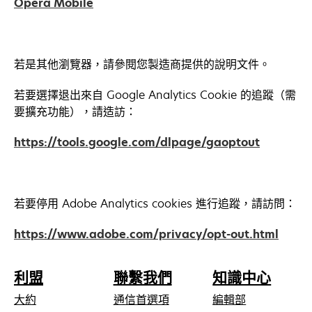
opens
Opera Mobile
a
tab
in
new
a
tab
new
若是其他瀏覽器，請參閱您製造商提供的說明文件。
tab
若要選擇退出來自 Google Analytics Cookie 的追蹤（需
要擴充功能），請造訪：
opens
https://tools.google.com/dlpage/gaoptout
in
a
new
若要停用 Adobe Analytics cookies 進行追蹤，請訪問：
tab
opens
https://www.adobe.com/privacy/opt-out.html
in
a
利盟
聯繫我們
知識中心
new
tab
大約
通信首選項
編輯部