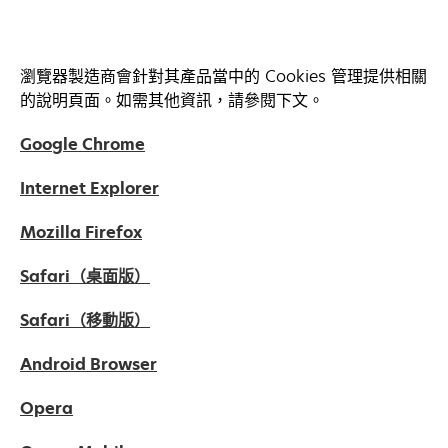
in
new
a
tab
new
瀏覽器製造商會針對其產品當中的 Cookies 管理提供相關
tab
的說明頁面。如需其他資訊，請參閱下文。
opens
Google Chrome
in
opens
Internet Explorer
a
in
new
opens
Mozilla Firefox
a
tab
in
new
opens
Safari（桌面版）
a
tab
in
new
opens
Safari（移動版）
a
tab
in
new
opens
Android Browser
a
tab
in
new
opens
Opera
a
tab
in
new