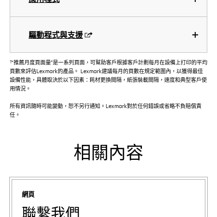
驅動程式與支援
†
“推薦月度頁面量”是一系列頁面，可幫助客戶根據客戶計劃每月在設備上打印的平均
頁數來評估Lexmark的產品。 Lexmark建議每月的頁數在規定範圍內，以獲得最佳
設備性能，具體取決於以下因素：耗材更換間隔，紙張裝載間隔，速度和典型客戶使
用情況。
所有資訊隨時可能變動，恕不另行通知。Lexmark對於任何錯誤或省略不負賠償責
任。
相關內容
網頁
聯繫我們