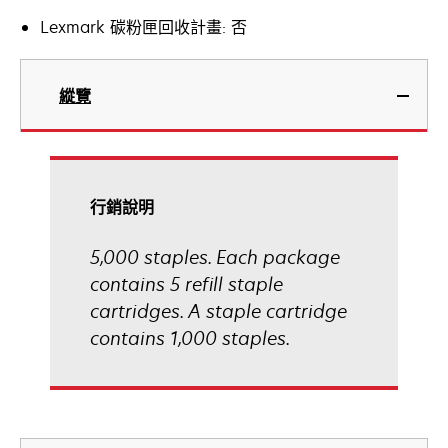
Lexmark 碳粉匣回收計畫: 否
縱覽
行銷說明
5,000 staples. Each package
contains 5 refill staple
cartridges. A staple cartridge
contains 1,000 staples.