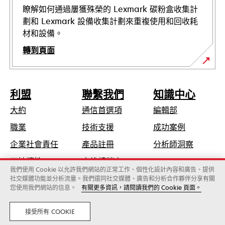
瞭解如何通過屢獲殊榮的 Lexmark 碳粉盒收集計
劃和 Lexmark 設備收集計劃來重複使用和回收耗
材和設備。
轉到頁面
利盟
聯繫我們
知識中心
大約
通信首選項
編輯部
opens
職業
技術支援
成功案例
in
opens
企業社會責任
產品註冊
分析師洞察
a
in
可持續性
查找轉銷商
new
a
我們使用 Cookie 以允許我們網站的正常工作、個性化設計內容和廣告、提供
tab
社交媒體功能並分析流量。我們還同社交媒體、廣告和分析合作夥伴分享有關
new
您使用我們網站的信息。
有關更多資訊，請閱讀我們的 Cookie 頁面。
Lexmark國際有限公司，Xerox旗下公司
tab
©2026 版權所有，翻製必究。
法律
隱私
接受所有 COOKIE