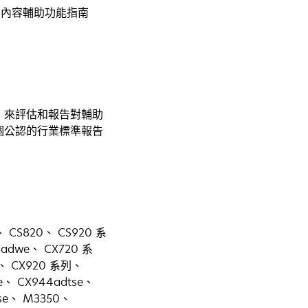
b 內容輔助功能指南
在
）來評估和報告對輔助
新
況。這個公認的行業標準報告
標
籤
中
告
開
啟
 CS820、 CS920 系
5adwe、 CX720 系
列、 CX920 系列、
se、 CX944adtse、
xse、 M3350、