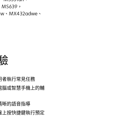
， MS639，
adw、MX432adwe、
驗
用者執行常見任務
電腦或智慧手機上的輔
清晰的語音指導
盤上按快捷鍵執行預定