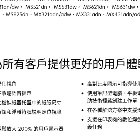
31dn/dw， MS521dn， MS531dw， MS621dn， MS631dw
n、MS825dn、MX321adn/adw、MX331adn、MX431adn/
為所有客戶提供更好的用戶體
優化視角
高對比度圖示可指導使
下收聽語音提示
使用筆記型電腦、平板
助技術輕鬆創建工作單
文檔進紙器托盤中的紙張尺寸
在各種解決方案中支援
按鈕和浮雕符號説明定位視障
支援在印表機的數位鍵
義任務
鬆放大 200% 的用戶顯示器