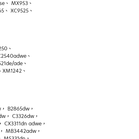
1se、 MX953、
65、 XC9525、
250、
C2540adwe、
21de/ade、
、XM1242、
w， B2865dw，
4dw， C3326dw，
， CX3311dn adwe，
w， MB3442adw，
， MS331dn，