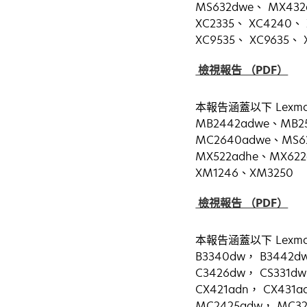
MS632dwe、 MX432
XC2335、 XC4240、 
XC9535、 XC9635、 
在
檢視報告 （PDF）
新
標
本報告涵蓋以下 Lexmar
籤
MB2442adwe、MB25
中
MC2640adwe、MS6
開
MX522adhe、MX62
啟
XM1246、XM3250
在
檢視報告 （PDF）
新
標
本報告涵蓋以下 Lexmark
籤
B3340dw， B3442d
中
C3426dw， CS331dw
開
CX421adn， CX431
啟
MC2425adw， MC32