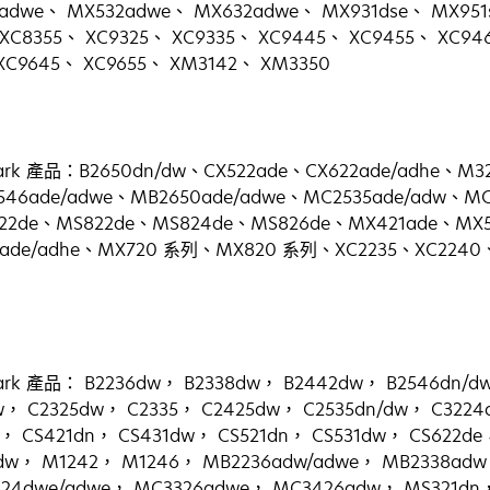
adwe、 MX532adwe、 MX632adwe、 MX931dse、 MX95
XC8355、 XC9325、 XC9335、 XC9445、 XC9455、 XC94
XC9645、 XC9655、 XM3142、 XM3350
k 產品：B2650dn/dw、CX522ade、CX622ade/adhe、M3
46ade/adwe、MB2650ade/adwe、MC2535ade/adw、M
22de、MS822de、MS824de、MS826de、MX421ade、MX5
2ade/adhe、MX720 系列、MX820 系列、XC2235、XC2240
 產品： B2236dw， B2338dw， B2442dw， B2546dn/d
w， C2325dw， C2335， C2425dw， C2535dn/dw， C322
， CS421dn， CS431dw， CS521dn， CS531dw， CS622de
adw， M1242， M1246， MB2236adw/adwe， MB2338ad
24dwe/adwe， MC3326adwe， MC3426adw， MS321dn