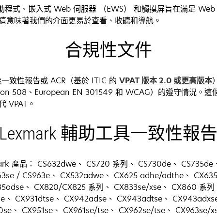
描驅動程式、嵌入式 Web 伺服器 （EWS） 和觸摸屏旨在滿足 We
標準。這意味著我們的介面更易於查看、收聽和導航。
合規性文件
能一致性報告或 ACR（基於 ITIC 的
VPAT 版本 2.0 或更高版本
tion 508、European EN 301549 和 WCAG）的遵守情
 VPAT。
Lexmark 輔助工具一致性報
 產品： CS632dwe、 CS720 系列、 CS730de、 CS735de、
3se / CS963e、 CX532adwe、 CX625 adhe/adthe、 CX63
35adse、 CX820/CX825 系列、 CX833se/xse、 CX860 系
se、 CX931dtse、 CX942adse、 CX943adtse、 CX943adx
se、 CX951se、 CX961se/tse、 CX962se/tse、 CX963se/