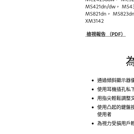
MS421dn/dw， MS4
MS821dn， MS823d
XM3142
在
檢視報告 （PDF）
新
標
籤
中
開
啟
通過傾斜顯示器
使用耳機插孔私
用指尖輕鬆調整
使用凸起的鍵盤
使用者
為視力受損用戶輕