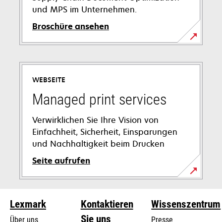
und MPS im Unternehmen.
Broschüre ansehen
wird
in
einer
WEBSEITE
neuen
Registerkarte
Managed print services
geöffnet
Verwirklichen Sie Ihre Vision von
Einfachheit, Sicherheit, Einsparungen
und Nachhaltigkeit beim Drucken
Seite aufrufen
Lexmark
Kontaktieren
Wissenszentrum
Sie uns
Über uns
Presse