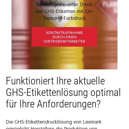
Bedarfsgesteuerter Druck
von GHS-Etiketten mit On-
Demand-Farbdruck
KONTAKTAUFNAHME
DURCH EINEN
VERTRIEBSMITARBEITER
Funktioniert Ihre aktuelle
GHS-Etikettenlösung optimal
für Ihre Anforderungen?
Die GHS-Etikettendrucklösung von Lexmark
ermöglicht Herstellern die Produktion von