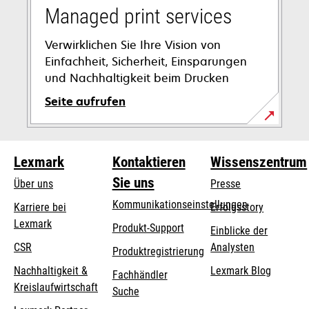
Registerkarte
Managed print services
geöffnet
Verwirklichen Sie Ihre Vision von
Einfachheit, Sicherheit, Einsparungen
und Nachhaltigkeit beim Drucken
Seite aufrufen
Lexmark
Kontaktieren
Wissenszentrum
Sie uns
Über uns
Presse
Kommunikationseinstellungen
Karriere bei
Erfolgsstory
Lexmark
wird
wird
Produkt-Support
Einblicke der
in
in
CSR
Analysten
Produktregistrierung
einer
einer
Nachhaltigkeit &
Lexmark Blog
Fachhändler
neuen
neuen
Kreislaufwirtschaft
Suche
Registerkarte
Registerkarte