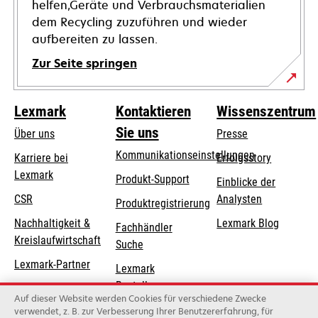
helfen,Geräte und Verbrauchsmaterialien
dem Recycling zuzuführen und wieder
aufbereiten zu lassen.
Zur Seite springen
Lexmark
Kontaktieren
Wissenszentrum
Sie uns
Über uns
Presse
Kommunikationseinstellungen
Karriere bei
Erfolgsstory
Lexmark
wird
wird
Produkt-Support
Einblicke der
in
in
CSR
Analysten
Produktregistrierung
einer
einer
Nachhaltigkeit &
Lexmark Blog
Fachhändler
neuen
neuen
Kreislaufwirtschaft
Suche
Registerkarte
Registerkarte
geöffnet
geöffnet
Lexmark-Partner
Lexmark
Bestellungen
Auf dieser Website werden Cookies für verschiedene Zwecke
Lexmark
verwendet, z. B. zur Verbesserung Ihrer Benutzererfahrung, für