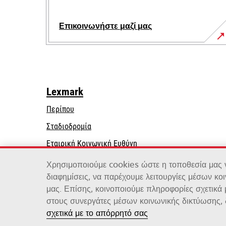
Επικοινωνήστε μαζί μας
Lexmark
Περίπου
Σταδιοδρομία
opens
Εταιρική Κοινωνική Ευθύνη
in
Βιωσιμότητα
Χρησιμοποιούμε cookies ώστε η τοποθεσία μας να
a
διαφημίσεις, να παρέχουμε λειτουργίες μέσων κο
new
μας. Επίσης, κοινοποιούμε πληροφορίες σχετικά
tab
στους συνεργάτες μέσων κοινωνικής δικτύωσης, 
Lexmark International, Inc., μια εταιρεία της Xero
σχετικά με το απόρρητό σας
©2026 Με την επιφύλαξη παντός δικαιώματος.