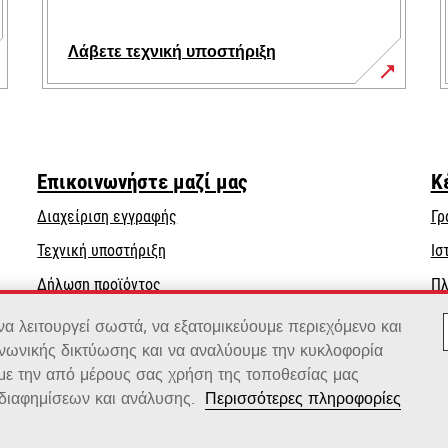
Λάβετε τεχνική υποστήριξη
opens
in
a
new
Επικοινωνήστε μαζί μας
Κ
tab
Διαχείριση εγγραφής
Γρ
opens
Τεχνική υποστήριξη
Ισ
in
Δήλωση προϊόντος
Πλ
a
Βρείτε έναν αντιπρόσωπο
new
 λειτουργεί σωστά, να εξατομικεύουμε περιεχόμενο και
tab
ινωνικής δικτύωσης και να αναλύουμε την κυκλοφορία
Κατάλογος χονδρεμπόρων
 με την από μέρους σας χρήση της τοποθεσίας μας
διαφημίσεων και ανάλυσης.
Περισσότερες πληροφορίες
x