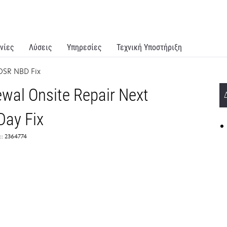
νίες
Λύσεις
Υπηρεσίες
Τεχνική Υποστήριξη
OSR NBD Fix
al Onsite Repair Next
Day Fix
:: 2364774