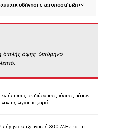
άμματα οδήγησης και υποστήριξη
η διπλής όψης, διπύρηνο
λεπτό.
α εκτύπωσης σε διάφορους τύπους μέσων,
νοντας λιγότερο χαρτί.
ο διπύρηνο επεξεργαστή 800 MHz και το