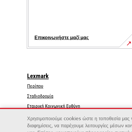
Επικοινωνήστε μαζί μας
Lexmark
Περίπου
Σταδιοδρομία
opens
Εταιρική Κοινωνική Ευθύνη
in
Βιωσιμότητα
Χρησιμοποιούμε cookies ώστε η τοποθεσία μας να
a
διαφημίσεις, να παρέχουμε λειτουργίες μέσων κο
new