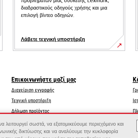
προβλημάτων μιας συσκευής Lexmark,
διαδραστικούς οδηγούς χρήσης και μια
επιλογή βίντεο οδηγιών.
Λάβετε τεχνική υποστήριξη
opens
in
a
new
Επικοινωνήστε μαζί μας
Κ
tab
Διαχείριση εγγραφής
Γρ
opens
Τεχνική υποστήριξη
Ισ
in
Δήλωση προϊόντος
Πλ
a
Βρείτε έναν αντιπρόσωπο
new
 λειτουργεί σωστά, να εξατομικεύουμε περιεχόμενο και
tab
ινωνικής δικτύωσης και να αναλύουμε την κυκλοφορία
Κατάλογος χονδρεμπόρων