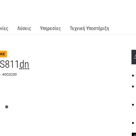
νίες
Λύσεις
Υπηρεσίες
Τεχνική Υποστήριξη
ΗΚΕ
MS811
dn
:: 40G0230