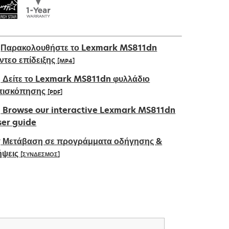
Παρακολουθήστε το Lexmark MS811dn
ίντεο επίδειξης
[MP4]
Δείτε το Lexmark MS811dn φυλλάδιο
πισκόπησης
[PDF]
pens
Browse our interactive Lexmark MS811dn
ser guide
Μετάβαση σε προγράμματα οδήγησης &
ew
ήψεις
[ΣΥΝΔΕΣΜΟΣ]
ab
pens
ew
ab