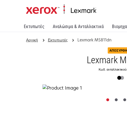
Εκτυπωτές
Αναλώσιμα & Ανταλλακτικά
Βιομηχα
Αρχική
Εκτυπωτές
Lexmark MS811dn
ΑΠΟΣΎΡΘ
Lexmark 
Κωδ. ανταλλακτικού