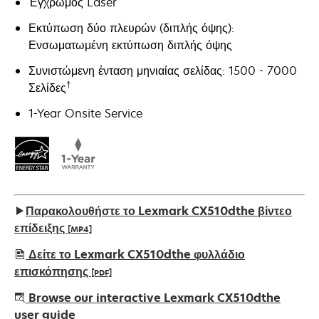
Έγχρωμος Laser
Εκτύπωση δύο πλευρών (διπλής όψης):
Ενσωματωμένη εκτύπωση διπλής όψης
Συνιστώμενη ένταση μηνιαίας σελίδας: 1500 - 7000
†
Σελίδες
1-Year Onsite Service
Παρακολουθήστε το Lexmark CX510dthe βίντεο
επίδειξης
[MP4]
Δείτε το Lexmark CX510dthe φυλλάδιο
επισκόπησης
[PDF]
opens
Browse our interactive Lexmark CX510dthe
in
user guide