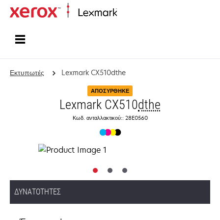
Αρχική
Εκτυπωτές
Lexmark CX510dthe
ΑΠΟΣΎΡΘΗΚΕ
Lexmark CX510
dthe
Κωδ. ανταλλακτικού:: 28E0560
ΔΥΝΑΤΌΤΗΤΕΣ