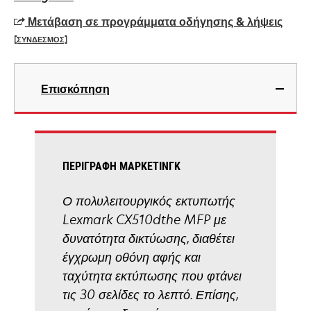
a
Μετάβαση σε προγράμματα οδήγησης & λήψεις
new
[ΣΥΝΔΕΣΜΟΣ]
tab
opens
in
Επισκόπηση
a
new
tab
ΠΕΡΙΓΡΑΦΉ ΜΆΡΚΕΤΙΝΓΚ
Ο πολυλειτουργικός εκτυπωτής
Lexmark CX510dthe MFP με
δυνατότητα δικτύωσης, διαθέτει
έγχρωμη οθόνη αφής και
ταχύτητα εκτύπωσης που φτάνει
τις 30 σελίδες το λεπτό. Επίσης,