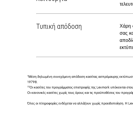
τελευτ
Τυπική απόδοση
Χάρη 
σας κ
αποδίδ
εκτύπ
†
Μέση δηλωμένη συνεχόμενη απόδοση κασέτας ασπρόμαυρης εκτύπωσης 
19798.
††
Οι κασέτες του προγράμματος επιστροφής της Lexmark υπόκεινται στο
Οι κανονικές κασέτες χωρίς τους όρους και τις προϋποθέσεις του προγ
Όλες οι πληροφορίες ενδέχεται να αλλάξουν χωρίς προειδοποίηση. Η Lex