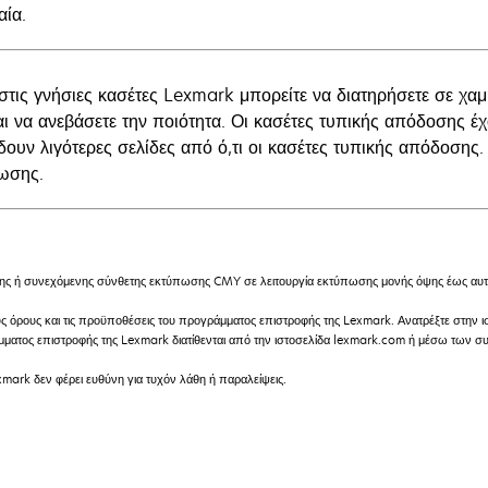
αία.
στις γνήσιες κασέτες Lexmark μπορείτε να διατηρήσετε σε χαμ
αι να ανεβάσετε την ποιότητα. Οι κασέτες τυπικής απόδοσης έ
ουν λιγότερες σελίδες από ό,τι οι κασέτες τυπικής απόδοσης. Γ
ωσης.
ή συνεχόμενης σύνθετης εκτύπωσης CMY σε λειτουργία εκτύπωσης μονής όψης έως αυτό
υς όρους και τις προϋποθέσεις του προγράμματος επιστροφής της Lexmark. Ανατρέξτε στην
ράμματος επιστροφής της Lexmark διατίθενται από την ιστοσελίδα lexmark.com ή μέσω των
mark δεν φέρει ευθύνη για τυχόν λάθη ή παραλείψεις.