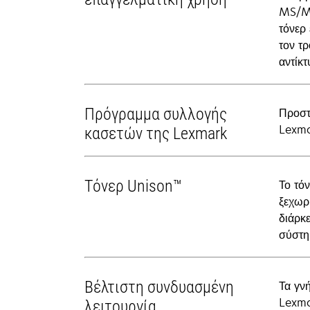
MS/MX
τόνερ
τον τ
αντίκ
Πρόγραμμα συλλογής
Προστ
Lexma
κασετών της Lexmark
Τόνερ Unison™
Το τό
ξεχωρ
διάρκ
σύστη
Βέλτιστη συνδυασμένη
Τα γν
Lexma
λειτουργία