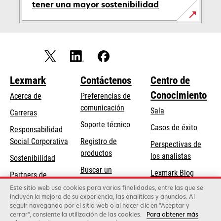
tener una mayor sostenibilidad
Lexmark
Contáctenos
Centro de
Conocimiento
Acerca de
Preferencias de
comunicación
Sala
Carreras
se
Soporte técnico
Casos de éxito
Responsabilidad
abre
se
Social Corporativa
Registro de
Perspectivas de
en
abre
productos
los analistas
Sostenibilidad
una
en
Buscar un
pestaña
Lexmark Blog
Partners de
una
concesionario
nueva
Lexmark
pestaña
Este sitio web usa cookies para varias finalidades, entre las que se
incluyen la mejora de su experiencia, las analíticas y anuncios. Al
nueva
seguir navegando por el sitio web o al hacer clic en "Aceptar y
cerrar", consiente la utilización de las cookies.
Para obtener más
Lexmark International, Inc., una empresa de Xerox