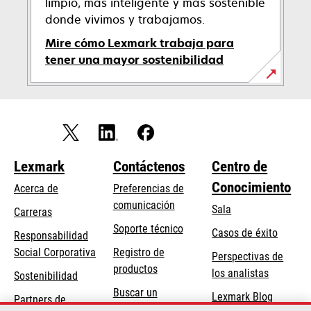
limpio, más inteligente y más sostenible
donde vivimos y trabajamos.
Mire cómo Lexmark trabaja para
tener una mayor sostenibilidad
Lexmark
Contáctenos
Centro de
Conocimiento
Acerca de
Preferencias de
comunicación
Sala
Carreras
se
Soporte técnico
Casos de éxito
Responsabilidad
abre
se
Social Corporativa
Registro de
Perspectivas de
en
abre
productos
los analistas
Sostenibilidad
una
en
Buscar un
pestaña
Lexmark Blog
Partners de
una
concesionario