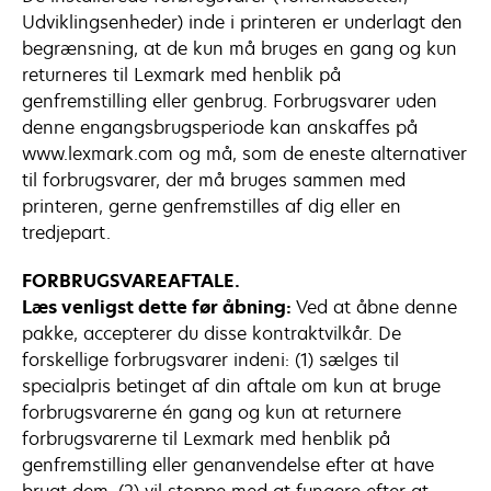
Udviklingsenheder) inde i printeren er underlagt den
begrænsning, at de kun må bruges en gang og kun
returneres til Lexmark med henblik på
genfremstilling eller genbrug. Forbrugsvarer uden
denne engangsbrugsperiode kan anskaffes på
www.lexmark.com og må, som de eneste alternativer
til forbrugsvarer, der må bruges sammen med
printeren, gerne genfremstilles af dig eller en
tredjepart.
FORBRUGSVAREAFTALE.
Læs venligst dette før åbning:
Ved at åbne denne
pakke, accepterer du disse kontraktvilkår. De
forskellige forbrugsvarer indeni: (1) sælges til
specialpris betinget af din aftale om kun at bruge
forbrugsvarerne én gang og kun at returnere
forbrugsvarerne til Lexmark med henblik på
genfremstilling eller genanvendelse efter at have