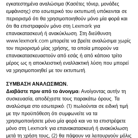
εγκατεστημένα αναλώσιμα (Κασέτες τόνερ, μονάδες
εμφάνισης) στο εσωτερικό του εκτυπωτή υπόκεινται σε
περιορισμό ότι θα χρησιμοποιηθούν μόνο μία φορά και
ότι θα επιστραφούν μόνο στη Lexmark για
επανακατασκευή ή ανακύκλωση. Στη διεύθυνση
www.lexmark.com μπορείτε να βρείτε αναλώσιμα χωρίς
τον περιορισμό μίας χρήσης, τα οποία μπορούν να
επανακατασκευαστούν από εσάς ή από κάποιο τρίτο
μέρος ως η αποκλειστική εναλλακτική λύση που μπορεί
να χρησιμοποιηθεί με τον εκτυπωτή.
ΣΥΜΒΑΣΗ ΑΝΑΛΩΣΙΜΩΝ.
Διαβάστε πριν από το άνοιγμα:
Ανοίγοντας αυτήν τη
συσκευασία, αποδέχεστε τους παρακάτω όρους. Τα
αναλώσιμα στο εσωτερικό: (1) πωλούνται σε ειδική τιμή
με την προϋπόθεση ότι συμφωνείτε να τα
χρησιμοποιήσετε μόνο μία φορά και να τα επιστρέψετε
μόνο στη Lexmark για επανακατασκευή ή ανακύκλωση
μετά τη χρήση τους, (2) θα πάψουν να λειτουργούν μόλις