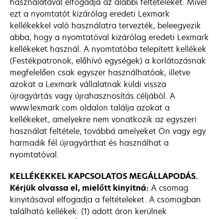
használatával elfogadja az alábbi feltételeket: Mivel
ezt a nyomtatót kizárólag eredeti Lexmark
kellékekkel való használatra tervezték, beleegyezik
abba, hogy a nyomtatóval kizárólag eredeti Lexmark
kellékeket használ. A nyomtatóba telepített kellékek
(Festékpatronok, előhívó egységek) a korlátozásnak
megfelelően csak egyszer használhatóak, illetve
azokat a Lexmark vállalatnak küldi vissza
újragyártás vagy újrahasznosítás céljából. A
www.lexmark.com oldalon találja azokat a
kellékeket, amelyekre nem vonatkozik az egyszeri
használat feltétele, továbbá amelyeket Ön vagy egy
harmadik fél újragyárthat és használhat a
nyomtatóval.
KELLÉKEKKEL KAPCSOLATOS MEGÁLLAPODÁS.
Kérjük olvassa el, mielőtt kinyitná:
A csomag
kinyitásával elfogadja a feltételeket. A csomagban
található kellékek: (1) adott áron kerülnek