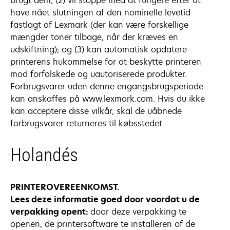
brugt dem, (2) vil stoppe med at fungere efter at
have nået slutningen af den nominelle levetid
fastlagt af Lexmark (der kan være forskellige
mængder toner tilbage, når der kræves en
udskiftning); og (3) kan automatisk opdatere
printerens hukommelse for at beskytte printeren
mod forfalskede og uautoriserede produkter.
Forbrugsvarer uden denne engangsbrugsperiode
kan anskaffes på www.lexmark.com. Hvis du ikke
kan acceptere disse vilkår, skal de uåbnede
forbrugsvarer returneres til købsstedet.
Holandés
PRINTEROVEREENKOMST.
Lees deze informatie goed door voordat u de
verpakking opent:
door deze verpakking te
openen, de printersoftware te installeren of de