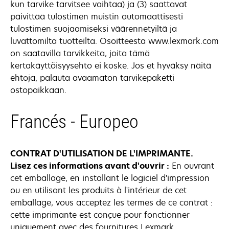
kun tarvike tarvitsee vaihtaa) ja (3) saattavat
päivittää tulostimen muistin automaattisesti
tulostimen suojaamiseksi väärennetyiltä ja
luvattomilta tuotteilta. Osoitteesta www.lexmark.com
on saatavilla tarvikkeita, joita tämä
kertakäyttöisyysehto ei koske. Jos et hyväksy näitä
ehtoja, palauta avaamaton tarvikepaketti
ostopaikkaan.
Francés - Europeo
CONTRAT D'UTILISATION DE L'IMPRIMANTE.
Lisez ces informations avant d'ouvrir :
En ouvrant
cet emballage, en installant le logiciel d'impression
ou en utilisant les produits à l'intérieur de cet
emballage, vous acceptez les termes de ce contrat :
cette imprimante est conçue pour fonctionner
uniquement avec des fournitures Lexmark