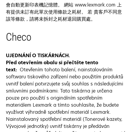
會自動更新印表機記憶體。 網站 www.lexmark.com 上
有提供未訂有此單次使用條款之耗材。 若 貴客戶不同意
該等條款，請將未拆封之耗材退回購買處。
Checo
UJEDNÁNÍ O TISKÁRNÁCH.
Před otevřením obalu si přečtěte tento
text:
Otevřením tohoto balení, nainstalováním
softwaru tiskového zařízení nebo použitím produktů
uvnitř balení potvrzujete svůj souhlas s následujícími
smluvními podmínkami: Tato tiskárna je určena
pouze pro použití s originálním spotřebním
materiálem Lexmark a tímto souhlasíte, že budete
využívat výhradně spotřební materiál Lexmark.
Nainstalovaný spotřební materiál (Tonerové kazety,
Vývojové jednotky) uvnitř tiskárny je předáván