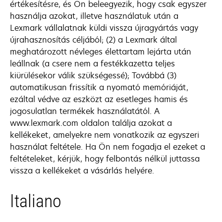
értékesítésre, és Ön beleegyezik, hogy csak egyszer
használja azokat, illetve használatuk után a
Lexmark vállalatnak küldi vissza újragyártás vagy
újrahasznosítás céljából; (2) a Lexmark által
meghatározott névleges élettartam lejárta után
leállnak (a csere nem a festékkazetta teljes
kiürülésekor válik szükségessé); Továbbá (3)
automatikusan frissítik a nyomató memóriáját,
ezáltal védve az eszközt az esetleges hamis és
jogosulatlan termékek használatától. A
www.lexmark.com oldalon találja azokat a
kellékeket, amelyekre nem vonatkozik az egyszeri
használat feltétele. Ha Ön nem fogadja el ezeket a
feltételeket, kérjük, hogy felbontás nélkül juttassa
vissza a kellékeket a vásárlás helyére.
Italiano