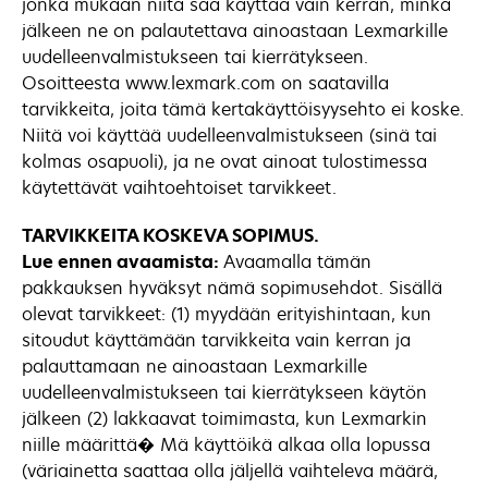
jonka mukaan niitä saa käyttää vain kerran, minkä
jälkeen ne on palautettava ainoastaan Lexmarkille
uudelleenvalmistukseen tai kierrätykseen.
Osoitteesta www.lexmark.com on saatavilla
tarvikkeita, joita tämä kertakäyttöisyysehto ei koske.
Niitä voi käyttää uudelleenvalmistukseen (sinä tai
kolmas osapuoli), ja ne ovat ainoat tulostimessa
käytettävät vaihtoehtoiset tarvikkeet.
TARVIKKEITA KOSKEVA SOPIMUS.
Lue ennen avaamista:
Avaamalla tämän
pakkauksen hyväksyt nämä sopimusehdot. Sisällä
olevat tarvikkeet: (1) myydään erityishintaan, kun
sitoudut käyttämään tarvikkeita vain kerran ja
palauttamaan ne ainoastaan Lexmarkille
uudelleenvalmistukseen tai kierrätykseen käytön
jälkeen (2) lakkaavat toimimasta, kun Lexmarkin
niille määrittä� Mä käyttöikä alkaa olla lopussa
(väriainetta saattaa olla jäljellä vaihteleva määrä,