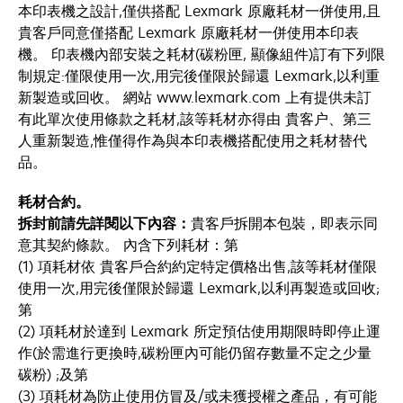
本印表機之設計,僅供搭配 Lexmark 原廠耗材一併使用,且
貴客戶同意僅搭配 Lexmark 原廠耗材一併使用本印表
機。 印表機內部安裝之耗材(碳粉匣, 顯像組件)訂有下列限
制規定:僅限使用一次,用完後僅限於歸還 Lexmark,以利重
新製造或回收。 網站 www.lexmark.com 上有提供未訂
有此單次使用條款之耗材,該等耗材亦得由 貴客户、第三
人重新製造,惟僅得作為與本印表機搭配使用之耗材替代
品。
耗材合約。
拆封前請先詳閱以下內容：
貴客戶拆開本包裝，即表示同
意其契約條款。 內含下列耗材：第
(1) 項耗材依 貴客戶合約約定特定價格出售,該等耗材僅限
使用一次,用完後僅限於歸還 Lexmark,以利再製造或回收;
第
(2) 項耗材於達到 Lexmark 所定預估使用期限時即停止運
作(於需進行更換時,碳粉匣內可能仍留存數量不定之少量
碳粉) ;及第
(3) 項耗材為防止使用仿冒及/或未獲授權之產品，有可能