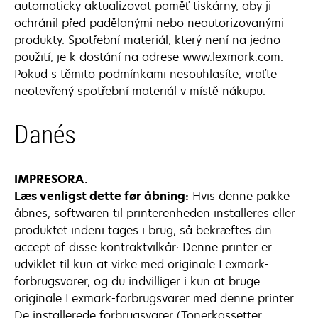
automaticky aktualizovat paměť tiskárny, aby ji
ochránil před padělanými nebo neautorizovanými
produkty. Spotřební materiál, který není na jedno
použití, je k dostání na adrese www.lexmark.com.
Pokud s těmito podmínkami nesouhlasíte, vraťte
neotevřený spotřební materiál v místě nákupu.
Danés
IMPRESORA.
Læs venligst dette før åbning:
Hvis denne pakke
åbnes, softwaren til printerenheden installeres eller
produktet indeni tages i brug, så bekræftes din
accept af disse kontraktvilkår: Denne printer er
udviklet til kun at virke med originale Lexmark-
forbrugsvarer, og du indvilliger i kun at bruge
originale Lexmark-forbrugsvarer med denne printer.
De installerede forbrugsvarer (Tonerkassetter,