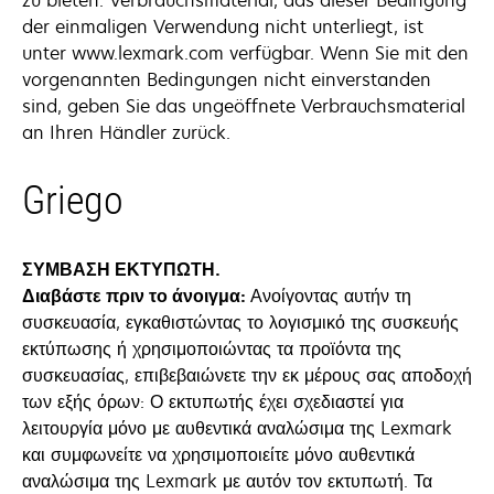
zu bieten. Verbrauchsmaterial, das dieser Bedingung
der einmaligen Verwendung nicht unterliegt, ist
unter www.lexmark.com verfügbar. Wenn Sie mit den
vorgenannten Bedingungen nicht einverstanden
sind, geben Sie das ungeöffnete Verbrauchsmaterial
an Ihren Händler zurück.
Griego
ΣΥΜΒΑΣΗ ΕΚΤΥΠΩΤΗ.
Διαβάστε πριν το άνοιγμα:
Ανοίγοντας αυτήν τη
συσκευασία, εγκαθιστώντας το λογισμικό της συσκευής
εκτύπωσης ή χρησιμοποιώντας τα προϊόντα της
συσκευασίας, επιβεβαιώνετε την εκ μέρους σας αποδοχή
των εξής όρων: Ο εκτυπωτής έχει σχεδιαστεί για
λειτουργία μόνο με αυθεντικά αναλώσιμα της Lexmark
και συμφωνείτε να χρησιμοποιείτε μόνο αυθεντικά
αναλώσιμα της Lexmark με αυτόν τον εκτυπωτή. Τα