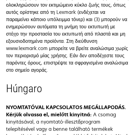
ολοκληρώσουν τον εκτιμώμενο κύκλο ζωής τους, όπως
αυτός ορίστηκε από τη Lexmark (ενδέχεται να
παραμείνει κάποιο υπόλειμμα τόνερ) και (3) μπορούν να
ενημερώσουν αυτόματα τη μνήμη του εκτυπωτή με
στόχο την προστασία του εκτυπωτή από πλαστά και μη
εξουσιοδοτημένα προϊόντα. Στη διεύθυνση
www.lexmark.com μπορείτε να βρείτε αναλώσιμα χωρίς
τον περιορισμό μίας χρήσης. Εάν δεν αποδέχεστε τους
παρόντες όρους, επιστρέψτε τα σφραγισμένα αναλώσιμα
στο σημείο αγοράς.
Húngaro
NYOMTATÓVAL KAPCSOLATOS MEGÁLLAPODÁS.
Kérjük olvassa el, mielőtt kinyitná:
A csomag
kinyitásával, a nyomtató-illesztőprogram
telepítésével vagy a benne található termékek