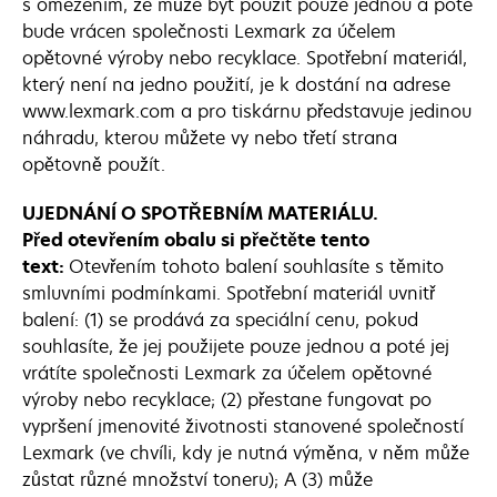
s omezením, že může být použit pouze jednou a poté
bude vrácen společnosti Lexmark za účelem
opětovné výroby nebo recyklace. Spotřební materiál,
který není na jedno použití, je k dostání na adrese
www.lexmark.com a pro tiskárnu představuje jedinou
náhradu, kterou můžete vy nebo třetí strana
opětovně použít.
UJEDNÁNÍ O SPOTŘEBNÍM MATERIÁLU.
Před otevřením obalu si přečtěte tento
text:
Otevřením tohoto balení souhlasíte s těmito
smluvními podmínkami. Spotřební materiál uvnitř
balení: (1) se prodává za speciální cenu, pokud
souhlasíte, že jej použijete pouze jednou a poté jej
vrátíte společnosti Lexmark za účelem opětovné
výroby nebo recyklace; (2) přestane fungovat po
vypršení jmenovité životnosti stanovené společností
Lexmark (ve chvíli, kdy je nutná výměna, v něm může
zůstat různé množství toneru); A (3) může