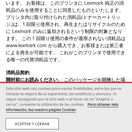
います。 お客様は、このプリンタに Lexmark 純正の消
耗品のみを使用することに同意したものといたします。
プリンタ内に取り付けられた消耗品(トナーカートリッ
ジ,)は、1 回限り使用され、再生またはリサイクルのため
に Lexmark のみに返却されるという制限の対象となり
ます。 この 1 回限り使用の条件が適用されない消耗品は
www.lexmark.com から購入でき、お客様または第三者
による再生が可能です。 これがこのプリンタで使用でき
る唯一の代替消耗品です。
消耗品契約
開封前にお読みください
。 このパッケージを開梱した場
合、本契約条件にお客様が同意したものとします。 同梱
Este sitio web usa cookies para varias finalidades, entre las que se
の消耗品は、（1）お客様が当該消耗品を 1 回限り使用
incluyen la mejora de su experiencia, las analíticas y anuncios. Al
seguir navegando por el sitio web o al hacer clic en "Aceptar y
し、使用後は再生またはリサイクルのために Lexmark
cerrar", consiente la utilización de las cookies.
Para obtener más
のみに返却すると合意することを条件に特別価格で販売
información, lea nuestra página Cookies
され、（2）Lexmark によって決められた定格寿命に達
した後は機能を停止し（交換を必要とする際に、多少の
ACEPTAR Y CERRAR
トナーが残る場合があります）、（3）純正以外および