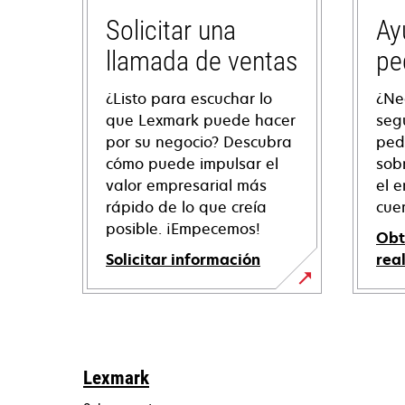
Solicitar una
Ay
llamada de ventas
pe
¿Listo para escuchar lo
¿Ne
que Lexmark puede hacer
seg
por su negocio? Descubra
ped
cómo puede impulsar el
sob
valor empresarial más
el e
rápido de lo que creía
cue
posible. ¡Empecemos!
Obt
Solicitar información
rea
Lexmark