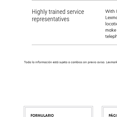
Highly trained service
With 
Lexma
representatives
locati
make 
telep
Toda la información está sujeta a cambios sin previo aviso. Lexmark
FORMULARIO
PÁG