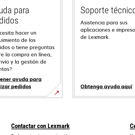
uda para
Soporte técnic
didos
Asistencia para sus
aplicaciones e impres
cesita hacer un
de Lexmark.
uimiento de los
idos o tiene preguntas
re la compra en línea,
nvío y la gestión de
ntas?
ener ayuda para
lizar pedidos
Obtenga ayuda aquí
se
abre
en
una
Contactar con Lexmark
C
pestaña