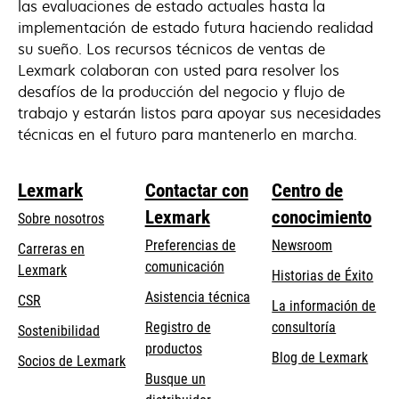
las evaluaciones de estado actuales hasta la
implementación de estado futura haciendo realidad
su sueño. Los recursos técnicos de ventas de
Lexmark colaboran con usted para resolver los
desafíos de la producción del negocio y flujo de
trabajo y estarán listos para apoyar sus necesidades
técnicas en el futuro para mantenerlo en marcha.
Lexmark
Contactar con
Centro de
Lexmark
conocimiento
Sobre nosotros
Preferencias de
Newsroom
Carreras en
comunicación
Lexmark
Historias de Éxito
se
se
Asistencia técnica
CSR
La información de
abre
abre
Registro de
consultoría
Sostenibilidad
en
en
productos
Blog de Lexmark
una
una
Socios de Lexmark
Busque un
pestaña
pestaña