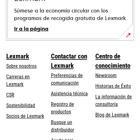
Súmese a la economía circular con los
programas de recogida gratuita de Lexmark
Ir a la página
Lexmark
Contactar con
Centro de
Lexmark
conocimiento
Sobre nosotros
Preferencias de
Newsroom
Carreras en
comunicación
Lexmark
Historias de Éxito
se
se
Asistencia técnica
CSR
La información de
abre
abre
Registro de
consultoría
Sostenibilidad
en
en
productos
Blog de Lexmark
una
una
Socios de Lexmark
Busque un
pestaña
pestaña
distribuidor
nueva
nueva