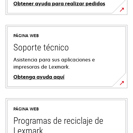
Obtener ayuda para realizar pedidos
PÁGINA WEB
Soporte técnico
Asistencia para sus aplicaciones e
impresoras de Lexmark.
Obtenga ayuda aquí
se
abre
en
PÁGINA WEB
una
pestaña
Programas de reciclaje de
nueva
Lexmark