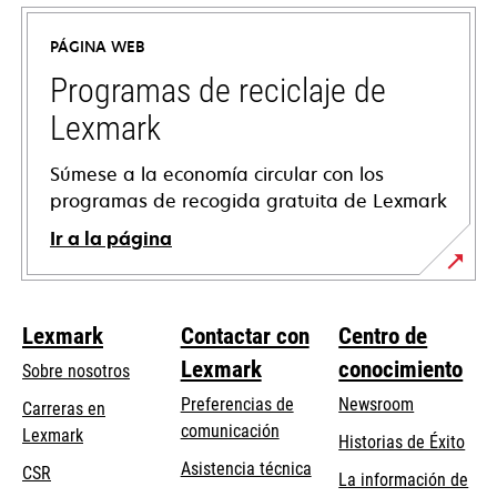
abre
en
PÁGINA WEB
una
pestaña
Programas de reciclaje de
nueva
Lexmark
Súmese a la economía circular con los
programas de recogida gratuita de Lexmark
Ir a la página
Lexmark
Contactar con
Centro de
Lexmark
conocimiento
Sobre nosotros
Preferencias de
Newsroom
Carreras en
comunicación
Lexmark
Historias de Éxito
se
se
Asistencia técnica
CSR
La información de
abre
abre