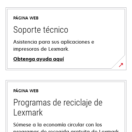
PÁGINA WEB
Soporte técnico
Asistencia para sus aplicaciones e
impresoras de Lexmark.
Obtenga ayuda aquí
se
abre
en
PÁGINA WEB
una
pestaña
Programas de reciclaje de
nueva
Lexmark
Súmese a la economía circular con los
programas de recogida gratuita de Lexmark