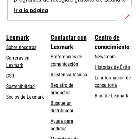
Ir a la página
Lexmark
Contactar con
Centro de
Lexmark
conocimiento
Sobre nosotros
Preferencias de
Newsroom
Carreras en
comunicación
Lexmark
Historias de Éxito
se
se
Asistencia técnica
CSR
La información de
abre
abre
Registro de
consultoría
Sostenibilidad
en
en
productos
Blog de Lexmark
una
una
Socios de Lexmark
Busque un
pestaña
pestaña
distribuidor
nueva
nueva
Ayuda para
pedidos