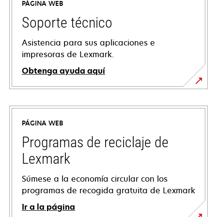
PÁGINA WEB
Soporte técnico
Asistencia para sus aplicaciones e
impresoras de Lexmark.
Obtenga ayuda aquí
se
abre
en
PÁGINA WEB
una
pestaña
Programas de reciclaje de
nueva
Lexmark
Súmese a la economía circular con los
programas de recogida gratuita de Lexmark
Ir a la página