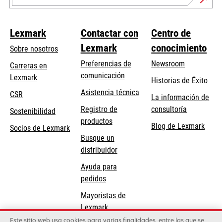
Lexmark
Contactar con
Centro de
Lexmark
conocimiento
Sobre nosotros
Preferencias de
Newsroom
Carreras en
comunicación
Lexmark
Historias de Éxito
se
se
Asistencia técnica
CSR
La información de
abre
abre
Registro de
consultoría
Sostenibilidad
en
en
productos
Blog de Lexmark
una
una
Socios de Lexmark
Busque un
pestaña
pestaña
distribuidor
nueva
nueva
Ayuda para
pedidos
Mayoristas de
Lexmark
Este sitio web usa cookies para varias finalidades, entre las que se