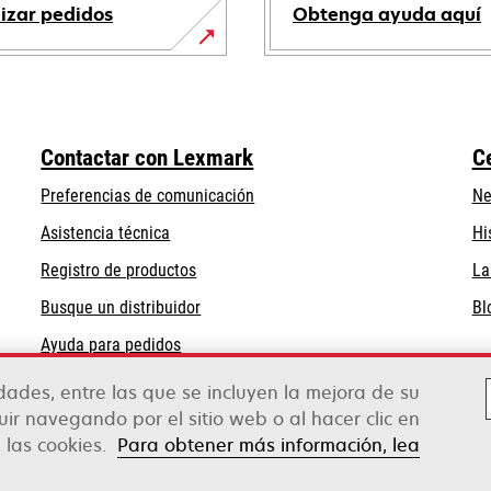
lizar pedidos
Obtenga ayuda aquí
se
abre
en
una
Contactar con Lexmark
C
pestaña
nueva
Preferencias de comunicación
Ne
se
se
Asistencia técnica
Hi
abre
abre
Registro de productos
La
en
en
Busque un distribuidor
Bl
una
una
pestaña
pestaña
Ayuda para pedidos
nueva
nueva
Mayoristas de Lexmark
idades, entre las que se incluyen la mejora de su
guir navegando por el sitio web o al hacer clic en
 las cookies.
Para obtener más información, lea
Legal
Política de privacidad
Términos y cond
erox