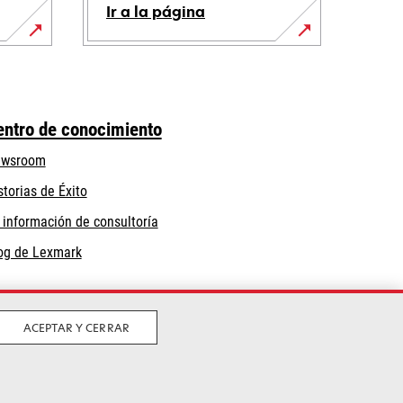
Ir a la página
entro de conocimiento
wsroom
storias de Éxito
 información de consultoría
og de Lexmark
ACEPTAR Y CERRAR
iciones
Política de Calidad
Política de
se
uso de cookies
Certificación ISO 9001