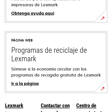
impresoras de Lexmark.
Obtenga ayuda aquí
se
abre
en
PÁGINA WEB
una
pestaña
Programas de reciclaje de
nueva
Lexmark
Súmese a la economía circular con los
programas de recogida gratuita de Lexmark
Ir a la página
Lexmark
Contactar con
Centro de