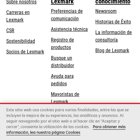
Lexmark
conocimiento
Sobre nosotros
Preferencias de
Newsroom
Carreras en
comunicación
Lexmark
Historias de Éxito
se
se
Asistencia técnica
CSR
La información de
abre
abre
Registro de
consultoría
Sostenibilidad
en
en
productos
Blog de Lexmark
una
una
Socios de Lexmark
Busque un
pestaña
pestaña
distribuidor
nueva
nueva
Ayuda para
pedidos
Mayoristas de
Lexmark
Este sitio web usa cookies para varias finalidades, entre las que se
incluyen la mejora de su experiencia, las analíticas y anuncios. Al
Lexmark International, Inc., una compañía de Xerox
seguir navegando por el sitio web o al hacer clic en "Aceptar y
©2026 Todos los derechos reservados.
cerrar", consiente la utilización de las cookies.
Para obtener más
Legal
Política de privacidad
Términos y
información, lea nuestra página Cookies
condiciones
Política de Calidad
Política de