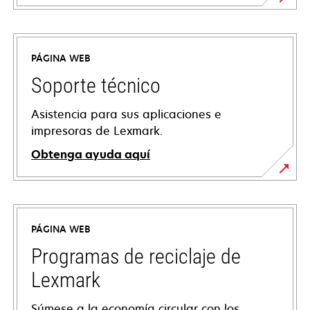
PÁGINA WEB
Soporte técnico
Asistencia para sus aplicaciones e
impresoras de Lexmark.
Obtenga ayuda aquí
se
abre
en
PÁGINA WEB
una
pestaña
Programas de reciclaje de
nueva
Lexmark
Súmese a la economía circular con los