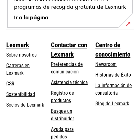
programas de recogida gratuita de Lexmark
Ir a la página
Lexmark
Contactar con
Centro de
Lexmark
conocimiento
Sobre nosotros
Preferencias de
Newsroom
Carreras en
comunicación
Lexmark
Historias de Éxito
se
se
Asistencia técnica
CSR
La información de
abre
abre
Registro de
consultoría
Sostenibilidad
en
en
productos
Blog de Lexmark
una
una
Socios de Lexmark
Busque un
pestaña
pestaña
distribuidor
nueva
nueva
Ayuda para
pedidos