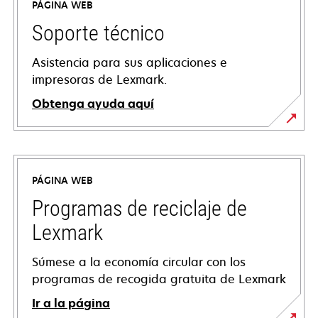
PÁGINA WEB
Soporte técnico
Asistencia para sus aplicaciones e
impresoras de Lexmark.
Obtenga ayuda aquí
se
abre
en
PÁGINA WEB
una
pestaña
Programas de reciclaje de
nueva
Lexmark
Súmese a la economía circular con los
programas de recogida gratuita de Lexmark
Ir a la página