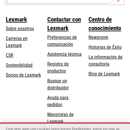
Lexmark
Contactar con
Centro de
Lexmark
conocimiento
Sobre nosotros
Preferencias de
Newsroom
Carreras en
comunicación
Lexmark
Historias de Éxito
se
se
Asistencia técnica
CSR
La información de
abre
abre
Registro de
consultoría
Sostenibilidad
en
en
productos
Blog de Lexmark
una
una
Socios de Lexmark
Busque un
pestaña
pestaña
distribuidor
nueva
nueva
Ayuda para
pedidos
Mayoristas de
Lexmark
Este sitio web usa cookies para varias finalidades, entre las que se