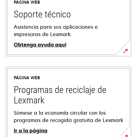
PÁGINA WEB
Soporte técnico
Asistencia para sus aplicaciones e
impresoras de Lexmark.
Obtenga ayuda aquí
se
abre
en
PÁGINA WEB
una
pestaña
Programas de reciclaje de
nueva
Lexmark
Súmese a la economía circular con los
programas de recogida gratuita de Lexmark
Ir a la página