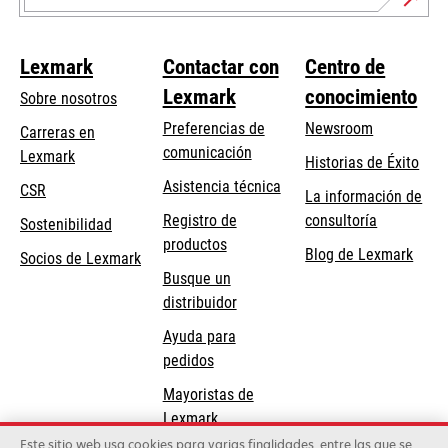
Lexmark
Contactar con
Centro de
Lexmark
conocimiento
Sobre nosotros
Preferencias de
Newsroom
Carreras en
comunicación
Lexmark
Historias de Éxito
se
se
Asistencia técnica
CSR
La información de
abre
abre
Registro de
consultoría
Sostenibilidad
en
en
productos
Blog de Lexmark
una
una
Socios de Lexmark
Busque un
pestaña
pestaña
distribuidor
nueva
nueva
Ayuda para
pedidos
Mayoristas de
Lexmark
Este sitio web usa cookies para varias finalidades, entre las que se