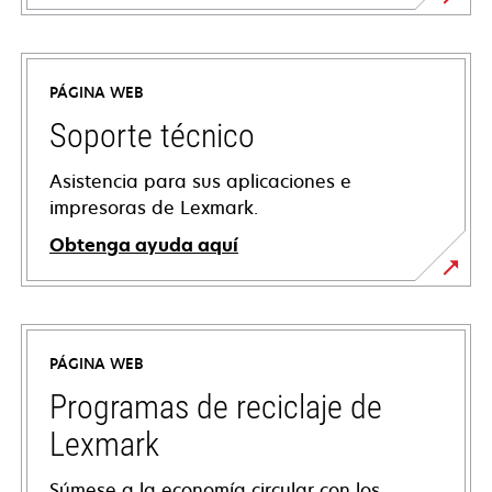
PÁGINA WEB
Soporte técnico
Asistencia para sus aplicaciones e
impresoras de Lexmark.
Obtenga ayuda aquí
se
abre
en
PÁGINA WEB
una
pestaña
Programas de reciclaje de
nueva
Lexmark
Súmese a la economía circular con los