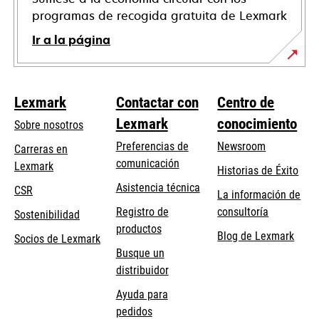
programas de recogida gratuita de Lexmark
Ir a la página
Lexmark
Contactar con
Centro de
Lexmark
conocimiento
Sobre nosotros
Preferencias de
Newsroom
Carreras en
comunicación
Lexmark
Historias de Éxito
se
se
Asistencia técnica
CSR
La información de
abre
abre
Registro de
consultoría
Sostenibilidad
en
en
productos
Blog de Lexmark
una
una
Socios de Lexmark
Busque un
pestaña
pestaña
distribuidor
nueva
nueva
Ayuda para
pedidos