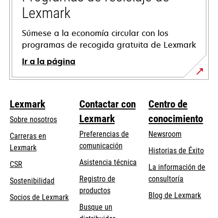
nueva
Lexmark
Súmese a la economía circular con los
programas de recogida gratuita de Lexmark
Ir a la página
Lexmark
Contactar con
Centro de
Lexmark
conocimiento
Sobre nosotros
Preferencias de
Newsroom
Carreras en
comunicación
Lexmark
Historias de Éxito
se
se
Asistencia técnica
CSR
La información de
abre
abre
Registro de
consultoría
Sostenibilidad
en
en
productos
Blog de Lexmark
una
una
Socios de Lexmark
Busque un
pestaña
pestaña