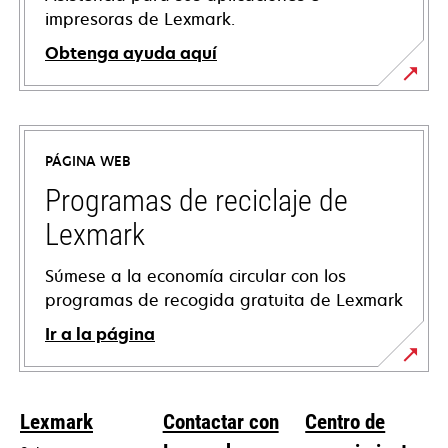
impresoras de Lexmark.
Obtenga ayuda aquí
se
abre
en
PÁGINA WEB
una
pestaña
Programas de reciclaje de
nueva
Lexmark
Súmese a la economía circular con los
programas de recogida gratuita de Lexmark
Ir a la página
Lexmark
Contactar con
Centro de