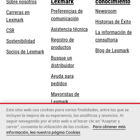
Lexmark
conocimiento
Sobre nosotros
Preferencias de
Newsroom
Carreras en
comunicación
Lexmark
Historias de Éxito
se
se
Asistencia técnica
CSR
La información de
abre
abre
Registro de
consultoría
Sostenibilidad
en
en
productos
Blog de Lexmark
una
una
Socios de Lexmark
Busque un
pestaña
pestaña
distribuidor
nueva
nueva
Ayuda para
pedidos
Mayoristas de
Lexmark
Este sitio web usa cookies para varias finalidades, entre las que se
incluyen la mejora de su experiencia, las analíticas y anuncios. Al
Lexmark International, Inc., una compañía de Xerox
seguir navegando por el sitio web o al hacer clic en "Aceptar y
©2026 Todos los derechos reservados.
cerrar", consiente la utilización de las cookies.
Para obtener más
Legal
Política de privacidad
Términos y
información, lea nuestra página Cookies
condiciones
Política de Calidad
Política de