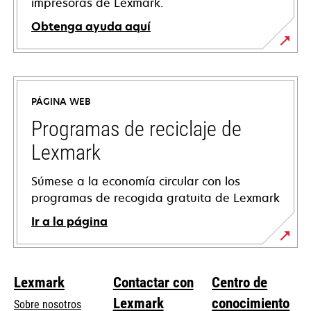
impresoras de Lexmark.
Obtenga ayuda aquí
se
abre
en
PÁGINA WEB
una
pestaña
Programas de reciclaje de
nueva
Lexmark
Súmese a la economía circular con los
programas de recogida gratuita de Lexmark
Ir a la página
Lexmark
Contactar con
Centro de
Lexmark
conocimiento
Sobre nosotros