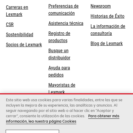
Preferencias de
Newsroom
Carreras en
comunicación
Lexmark
Historias de Éxito
se
se
Asistencia técnica
CSR
La información de
abre
abre
Registro de
consultoría
Sostenibilidad
en
en
productos
Blog de Lexmark
una
una
Socios de Lexmark
Busque un
pestaña
pestaña
distribuidor
nueva
nueva
Ayuda para
pedidos
Mayoristas de
Lexmark
Este sitio web usa cookies para varias finalidades, entre las que se
incluyen la mejora de su experiencia, las analíticas y anuncios. Al
Lexmark International, Inc., una compañía de Xerox
seguir navegando por el sitio web o al hacer clic en "Aceptar y
©2026 Todos los derechos reservados.
cerrar", consiente la utilización de las cookies.
Para obtener más
Legal
Política de privacidad
Términos y
información, lea nuestra página Cookies
condiciones
Política de Calidad
Política de