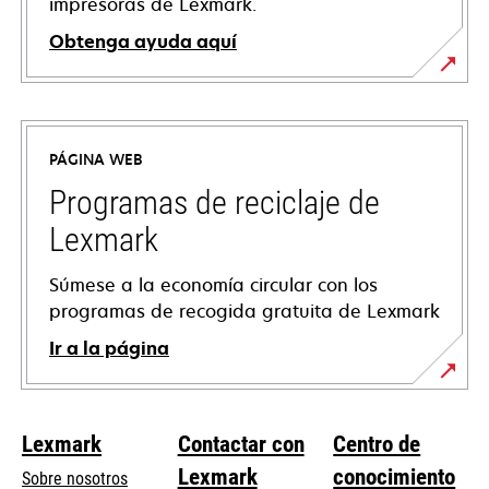
impresoras de Lexmark.
Obtenga ayuda aquí
se
abre
en
PÁGINA WEB
una
pestaña
Programas de reciclaje de
nueva
Lexmark
Súmese a la economía circular con los
programas de recogida gratuita de Lexmark
Ir a la página
Lexmark
Contactar con
Centro de
Lexmark
conocimiento
Sobre nosotros