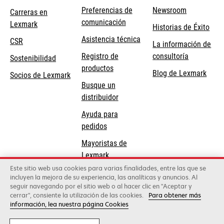
Preferencias de
Newsroom
Carreras en
comunicación
Lexmark
Historias de Éxito
se
se
Asistencia técnica
CSR
La información de
abre
abre
Registro de
consultoría
Sostenibilidad
en
en
productos
Blog de Lexmark
una
una
Socios de Lexmark
Busque un
pestaña
pestaña
distribuidor
nueva
nueva
Ayuda para
pedidos
Mayoristas de
Lexmark
Este sitio web usa cookies para varias finalidades, entre las que se
incluyen la mejora de su experiencia, las analíticas y anuncios. Al
Lexmark International, Inc., una compañía de Xerox
seguir navegando por el sitio web o al hacer clic en "Aceptar y
©2026 Todos los derechos reservados.
cerrar", consiente la utilización de las cookies.
Para obtener más
Legal
Política de privacidad
Términos y
información, lea nuestra página Cookies
condiciones
Política de Calidad
Política de