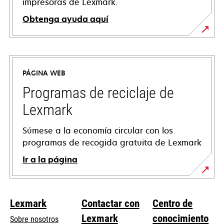
impresoras de Lexmark.
Obtenga ayuda aquí
se
abre
en
PÁGINA WEB
una
pestaña
Programas de reciclaje de
nueva
Lexmark
Súmese a la economía circular con los
programas de recogida gratuita de Lexmark
Ir a la página
Lexmark
Contactar con
Centro de
Lexmark
conocimiento
Sobre nosotros