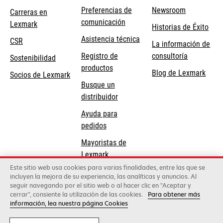
Preferencias de
Newsroom
Carreras en
comunicación
Lexmark
Historias de Éxito
se
se
Asistencia técnica
CSR
La información de
abre
abre
Registro de
consultoría
Sostenibilidad
en
en
productos
Blog de Lexmark
una
una
Socios de Lexmark
Busque un
pestaña
pestaña
distribuidor
nueva
nueva
Ayuda para
pedidos
Mayoristas de
Lexmark
Este sitio web usa cookies para varias finalidades, entre las que se
incluyen la mejora de su experiencia, las analíticas y anuncios. Al
Lexmark International, Inc., una compañía de Xerox
seguir navegando por el sitio web o al hacer clic en "Aceptar y
©2026 Todos los derechos reservados.
cerrar", consiente la utilización de las cookies.
Para obtener más
Legal
Política de privacidad
Términos y
información, lea nuestra página Cookies
condiciones
Política de Calidad
Política de