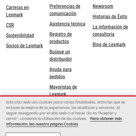
Preferencias de
Newsroom
Carreras en
comunicación
Lexmark
Historias de Éxito
se
se
Asistencia técnica
CSR
La información de
abre
abre
Registro de
consultoría
Sostenibilidad
en
en
productos
Blog de Lexmark
una
una
Socios de Lexmark
Busque un
pestaña
pestaña
distribuidor
nueva
nueva
Ayuda para
pedidos
Mayoristas de
Lexmark
Este sitio web usa cookies para varias finalidades, entre las que se
incluyen la mejora de su experiencia, las analíticas y anuncios. Al
Lexmark International, Inc., una compañía de Xerox
seguir navegando por el sitio web o al hacer clic en "Aceptar y
©2026 Todos los derechos reservados.
cerrar", consiente la utilización de las cookies.
Para obtener más
Legal
Política de privacidad
Términos y
información, lea nuestra página Cookies
condiciones
Política de Calidad
Política de