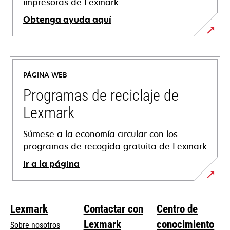
impresoras de Lexmark.
Obtenga ayuda aquí
se
abre
en
PÁGINA WEB
una
pestaña
Programas de reciclaje de
nueva
Lexmark
Súmese a la economía circular con los
programas de recogida gratuita de Lexmark
Ir a la página
Lexmark
Contactar con
Centro de
Lexmark
conocimiento
Sobre nosotros