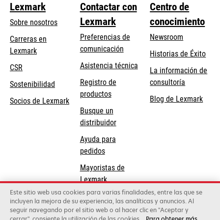
Lexmark
Contactar con
Centro de
Lexmark
conocimiento
Sobre nosotros
Preferencias de
Newsroom
Carreras en
comunicación
Lexmark
Historias de Éxito
se
se
Asistencia técnica
CSR
La información de
abre
abre
Registro de
consultoría
Sostenibilidad
en
en
productos
Blog de Lexmark
una
una
Socios de Lexmark
Busque un
pestaña
pestaña
distribuidor
nueva
nueva
Ayuda para
pedidos
Mayoristas de
Lexmark
Este sitio web usa cookies para varias finalidades, entre las que se
incluyen la mejora de su experiencia, las analíticas y anuncios. Al
Lexmark International, Inc., una compañía de Xerox
seguir navegando por el sitio web o al hacer clic en "Aceptar y
©2026 Todos los derechos reservados.
cerrar", consiente la utilización de las cookies.
Para obtener más