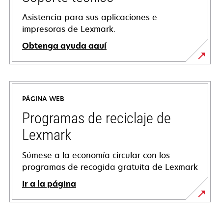
Asistencia para sus aplicaciones e
impresoras de Lexmark.
Obtenga ayuda aquí
se
abre
en
PÁGINA WEB
una
pestaña
Programas de reciclaje de
nueva
Lexmark
Súmese a la economía circular con los
programas de recogida gratuita de Lexmark
Ir a la página