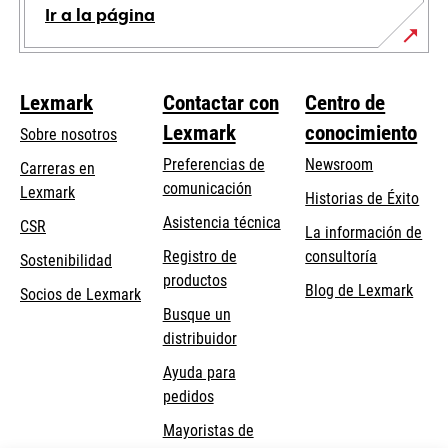
Ir a la página
Lexmark
Contactar con
Centro de
Lexmark
conocimiento
Sobre nosotros
Preferencias de
Newsroom
Carreras en
comunicación
Lexmark
Historias de Éxito
se
se
Asistencia técnica
CSR
La información de
abre
abre
Registro de
consultoría
Sostenibilidad
en
en
productos
Blog de Lexmark
una
una
Socios de Lexmark
Busque un
pestaña
pestaña
distribuidor
nueva
nueva
Ayuda para
pedidos
Mayoristas de