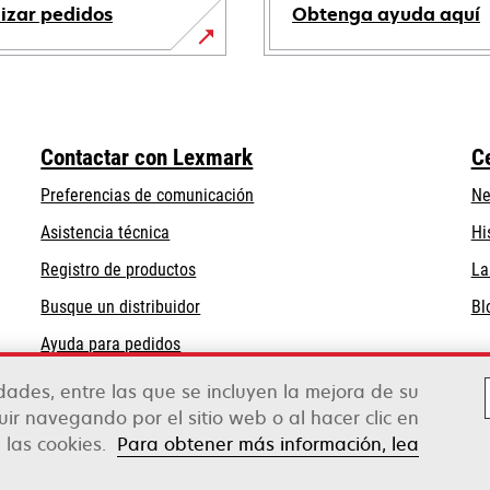
lizar pedidos
Obtenga ayuda aquí
se
abre
en
una
Contactar con Lexmark
C
pestaña
nueva
Preferencias de comunicación
Ne
se
se
Asistencia técnica
Hi
abre
abre
Registro de productos
La
en
en
Busque un distribuidor
Bl
una
una
pestaña
pestaña
Ayuda para pedidos
nueva
nueva
Mayoristas de Lexmark
idades, entre las que se incluyen la mejora de su
guir navegando por el sitio web o al hacer clic en
 las cookies.
Para obtener más información, lea
Legal
Política de privacidad
Términos y cond
erox