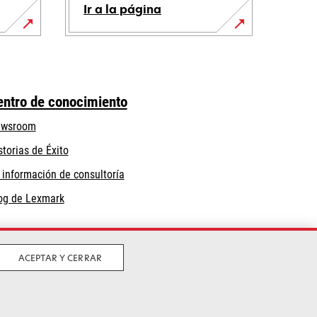
Ir a la página
entro de conocimiento
wsroom
storias de Éxito
 información de consultoría
og de Lexmark
ACEPTAR Y CERRAR
iciones
Política de Calidad
Política de
se
uso de cookies
Certificación ISO 9001