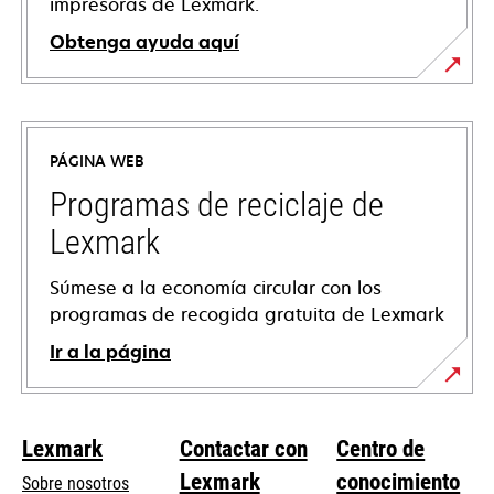
impresoras de Lexmark.
Obtenga ayuda aquí
se
abre
en
PÁGINA WEB
una
pestaña
Programas de reciclaje de
nueva
Lexmark
Súmese a la economía circular con los
programas de recogida gratuita de Lexmark
Ir a la página
Lexmark
Contactar con
Centro de
Lexmark
conocimiento
Sobre nosotros