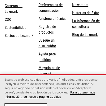
Preferencias de
Newsroom
Carreras en
comunicación
Lexmark
Historias de Éxito
se
se
Asistencia técnica
CSR
La información de
abre
abre
Registro de
consultoría
Sostenibilidad
en
en
productos
Blog de Lexmark
una
una
Socios de Lexmark
Busque un
pestaña
pestaña
distribuidor
nueva
nueva
Ayuda para
pedidos
Mayoristas de
Lexmark
Este sitio web usa cookies para varias finalidades, entre las que se
incluyen la mejora de su experiencia, las analíticas y anuncios. Al
Lexmark International, Inc., una compañía de Xerox
seguir navegando por el sitio web o al hacer clic en "Aceptar y
©2026 Todos los derechos reservados.
cerrar", consiente la utilización de las cookies.
Para obtener más
Legal
Política de privacidad
Términos y
información, lea nuestra página Cookies
condiciones
Política de Calidad
Política de